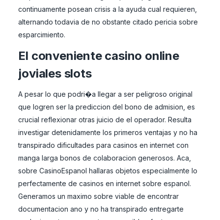
continuamente posean crisis a la ayuda cual requieren,
alternando todavia de no obstante citado pericia sobre
esparcimiento.
El conveniente casino online
joviales slots
A pesar lo que podri�a llegar a ser peligroso original
que logren ser la prediccion del bono de admision, es
crucial reflexionar otras juicio de el operador. Resulta
investigar detenidamente los primeros ventajas y no ha
transpirado dificultades para casinos en internet con
manga larga bonos de colaboracion generosos. Aca,
sobre CasinoEspanol hallaras objetos especialmente lo
perfectamente de casinos en internet sobre espanol.
Generamos un maximo sobre viable de encontrar
documentacion ano y no ha transpirado entregarte