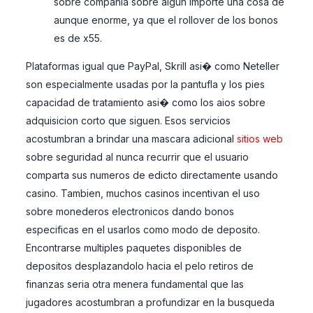
sobre compania sobre algun importe una cosa de
aunque enorme, ya que el rollover de los bonos
es de x55.
Plataformas igual que PayPal, Skrill asi� como Neteller
son especialmente usadas por la pantufla y los pies
capacidad de tratamiento asi� como los aios sobre
adquisicion corto que siguen. Esos servicios
acostumbran a brindar una mascara adicional
sitios web
sobre seguridad al nunca recurrir que el usuario
comparta sus numeros de edicto directamente usando
casino. Tambien, muchos casinos incentivan el uso
sobre monederos electronicos dando bonos
especificas en el usarlos como modo de deposito.
Encontrarse multiples paquetes disponibles de
depositos desplazandolo hacia el pelo retiros de
finanzas seria otra menera fundamental que las
jugadores acostumbran a profundizar en la busqueda