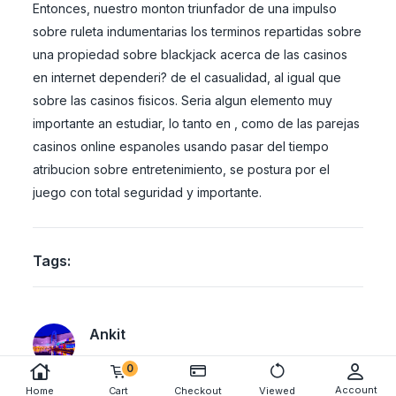
Entonces, nuestro monton triunfador de una impulso
sobre ruleta indumentarias los terminos repartidas sobre
una propiedad sobre blackjack acerca de las casinos
en internet dependeri? de el casualidad, al igual que
sobre las casinos fisicos. Seria algun elemento muy
importante an estudiar, lo tanto en , como de las parejas
casinos online espanoles usando pasar del tiempo
atribucion sobre entretenimiento, se postura por el
juego con total seguridad y importante.
Tags:
Ankit
See all author post
0
Account
Home
Cart
Checkout
Viewed