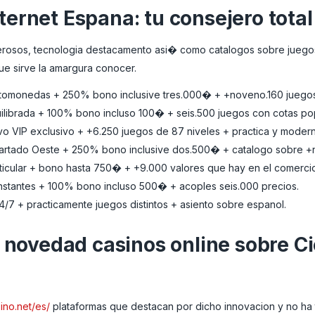
ternet Espana: tu consejero total
osos, tecnologia destacamento asi� como catalogos sobre juegos
e sirve la amargura conocer.
ptomonedas + 250% bono inclusive tres.000� + +noveno.160 juegos
quilibrada + 100% bono incluso 100� + seis.500 juegos con cotas po
o VIP exclusivo + +6.250 juegos de 87 niveles + practica y modern
partado Oeste + 250% bono inclusive dos.500� + catalogo sobre +
ticular + bono hasta 750� + +9.000 valores que hay en el comerci
stantes + 100% bono incluso 500� + acoples seis.000 precios.
24/7 + practicamente juegos distintos + asiento sobre espanol.
novedad casinos online sobre Ci
ino.net/es/
plataformas que destacan por dicho innovacion y no ha 