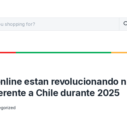
online estan revolucionando n
erente a Chile durante 2025
egorized