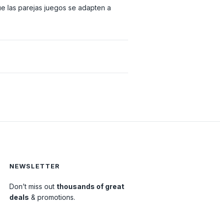
ue las parejas juegos se adapten a
NEWSLETTER
Don’t miss out
thousands of great
deals
& promotions.
0