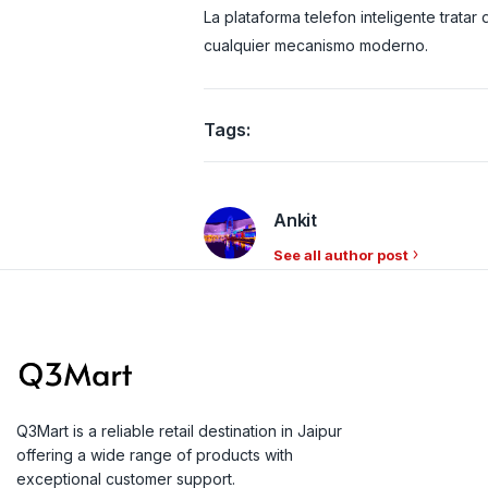
La plataforma telefon inteligente trat
cualquier mecanismo moderno.
Tags:
Ankit
See all author post
Q3Mart is a reliable retail destination in Jaipur
offering a wide range of products with
exceptional customer support.