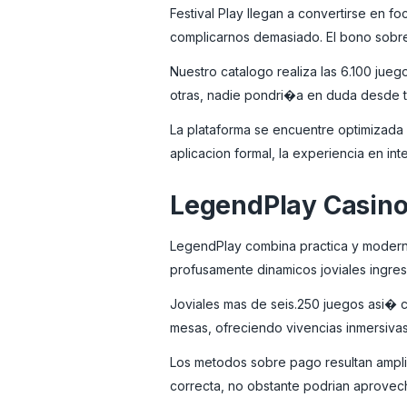
Festival Play llegan a convertirse en 
complicarnos demasiado. El bono sobre
Nuestro catalogo realiza las 6.100 ju
otras, nadie pondri�a en duda desde ti
La plataforma se encuentre optimizada
aplicacion formal, la experiencia en int
LegendPlay Casin
LegendPlay combina practica y moderni
profusamente dinamicos joviales ingre
Joviales mas de seis.250 juegos asi� c
mesas, ofreciendo vivencias inmersivas
Los metodos sobre pago resultan amplio
correcta, no obstante podrian aprovec