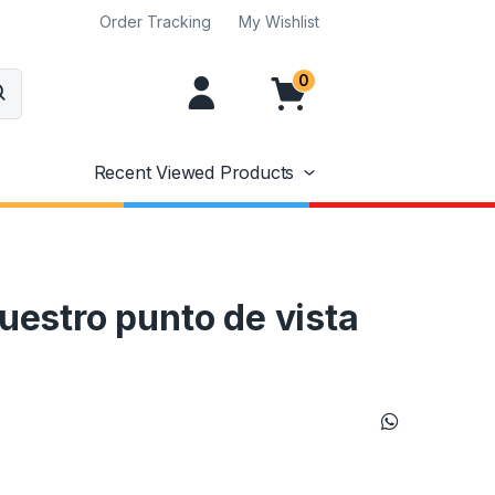
Order Tracking
My Wishlist
0
Recent Viewed Products
uestro punto de vista