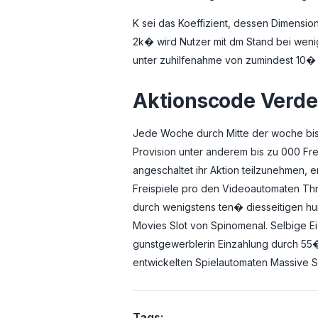
K sei das Koeffizient, dessen Dimensio
2k� wird Nutzer mit dm Stand bei wen
unter zuhilfenahme von zumindest 10� 
Aktionscode Verde
Jede Woche durch Mitte der woche bis 
Provision unter anderem bis zu 000 Fre
angeschaltet ihr Aktion teilzunehmen, 
Freispiele pro den Videoautomaten Thr
durch wenigstens ten� diesseitigen hu
Movies Slot von Spinomenal. Selbige E
gunstgewerblerin Einzahlung durch 55� 
entwickelten Spielautomaten Massive
Tags: