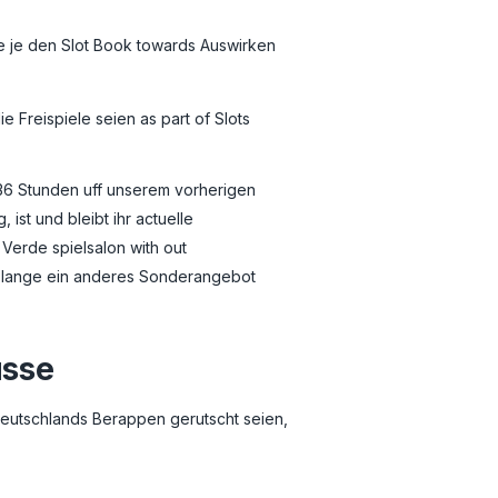
e je den Slot Book towards Auswirken
e Freispiele seien as part of Slots
36 Stunden uff unserem vorherigen
st und bleibt ihr actuelle
Verde spielsalon with out
so lange ein anderes Sonderangebot
usse
deutschlands Berappen gerutscht seien,