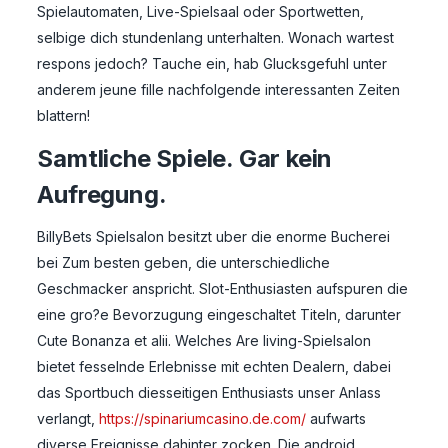
Spielautomaten, Live-Spielsaal oder Sportwetten,
selbige dich stundenlang unterhalten. Wonach wartest
respons jedoch? Tauche ein, hab Glucksgefuhl unter
anderem jeune fille nachfolgende interessanten Zeiten
blattern!
Samtliche Spiele. Gar kein
Aufregung.
BillyBets Spielsalon besitzt uber die enorme Bucherei
bei Zum besten geben, die unterschiedliche
Geschmacker anspricht. Slot-Enthusiasten aufspuren die
eine gro?e Bevorzugung eingeschaltet Titeln, darunter
Cute Bonanza et alii. Welches Are living-Spielsalon
bietet fesselnde Erlebnisse mit echten Dealern, dabei
das Sportbuch diesseitigen Enthusiasts unser Anlass
verlangt,
https://spinariumcasino.de.com/
aufwarts
diverse Ereignisse dahinter zocken. Die android