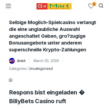
0
Selbige Moglich-Spielcasino verlangt
die eine unglaubliche Auswahl
angeschaltet Geben, gro?zugige
Bonusangebote unter anderem
superschnelle Krypto-Zahlungen
Ankit
March 30, 2026
Categories:
Uncategorized
Respons bist eingeladen �
BillyBets Casino ruft