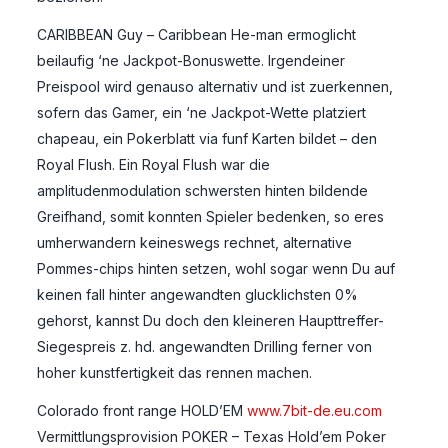
CARIBBEAN Guy – Caribbean He-man ermoglicht
beilaufig ‘ne Jackpot-Bonuswette. Irgendeiner
Preispool wird genauso alternativ und ist zuerkennen,
sofern das Gamer, ein ‘ne Jackpot-Wette platziert
chapeau, ein Pokerblatt via funf Karten bildet – den
Royal Flush. Ein Royal Flush war die
amplitudenmodulation schwersten hinten bildende
Greifhand, somit konnten Spieler bedenken, so eres
umherwandern keineswegs rechnet, alternative
Pommes-chips hinten setzen, wohl sogar wenn Du auf
keinen fall hinter angewandten glucklichsten 0%
gehorst, kannst Du doch den kleineren Haupttreffer-
Siegespreis z. hd. angewandten Drilling ferner von
hoher kunstfertigkeit das rennen machen.
Colorado front range HOLD’EM
www.7bit-de.eu.com
Vermittlungsprovision POKER – Texas Hold’em Poker