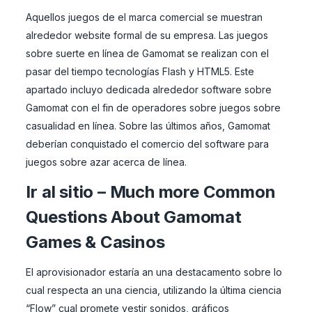
Aquellos juegos de el marca comercial se muestran
alrededor website formal de su empresa. Las juegos
sobre suerte en línea de Gamomat se realizan con el
pasar del tiempo tecnologías Flash y HTML5. Este
apartado incluyo dedicada alrededor software sobre
Gamomat con el fin de operadores sobre juegos sobre
casualidad en línea. Sobre las últimos años, Gamomat
deberían conquistado el comercio del software para
juegos sobre azar acerca de línea.
Ir al sitio – Much more Common
Questions About Gamomat
Games & Casinos
El aprovisionador estaría an una destacamento sobre lo
cual respecta an una ciencia, utilizando la última ciencia
“Flow” cual promete vestir sonidos, gráficos