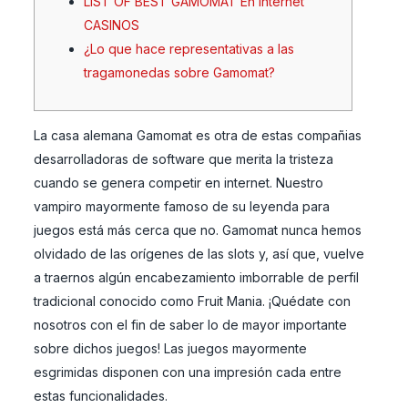
LIST OF BEST GAMOMAT En internet
CASINOS
¿Lo que hace representativas a las
tragamonedas sobre Gamomat?
La casa alemana Gamomat es otra de estas compañias
desarrolladoras de software que merita la tristeza
cuando se genera competir en internet. Nuestro
vampiro mayormente famoso de su leyenda para
juegos está más cerca que no. Gamomat nunca hemos
olvidado de las orígenes de las slots y, así que, vuelve
a traernos algún encabezamiento imborrable de perfil
tradicional conocido como Fruit Mania. ¡Quédate con
nosotros con el fin de saber lo de mayor importante
sobre dichos juegos!
Las juegos mayormente
esgrimidas disponen con una impresión cada entre
estas funcionalidades.