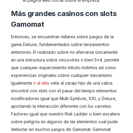
el página web oficial sobre la empresa.
Más grandes casinos con slots
Gamomat
Entonces, se encuentran millares sobre juegos de la
gama Deluxe, fundamentados sobre lanzamientos
anteriores. El realizado sobre no aferrarse únicamente
an una estructura sobre cinco×tres o bien 5×4, permite
que cualquier esparcimiento tributo instintos así­ como
experiencias originales sobre cualquier mecanismo.
Igualmente
ir al sitio
vete al carajo hijo de una cabra
encontré con slots con el pasar del tiempo elementos
modificadores igual que Multi Symbols, XXL y Deluxe,
aportando la interacción diferente con los carretes.
Factores igual que nuestro Risk Ladder o bien escalera
sobre peligros es algunos de las elementos cual pude
detectar en muchos juegos de Gamomat. Gamomat