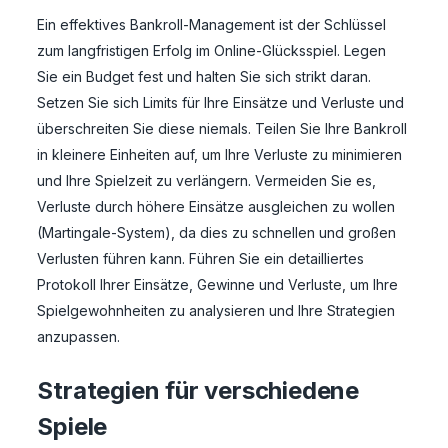
Ein effektives Bankroll-Management ist der Schlüssel
zum langfristigen Erfolg im Online-Glücksspiel. Legen
Sie ein Budget fest und halten Sie sich strikt daran.
Setzen Sie sich Limits für Ihre Einsätze und Verluste und
überschreiten Sie diese niemals. Teilen Sie Ihre Bankroll
in kleinere Einheiten auf, um Ihre Verluste zu minimieren
und Ihre Spielzeit zu verlängern. Vermeiden Sie es,
Verluste durch höhere Einsätze ausgleichen zu wollen
(Martingale-System), da dies zu schnellen und großen
Verlusten führen kann. Führen Sie ein detailliertes
Protokoll Ihrer Einsätze, Gewinne und Verluste, um Ihre
Spielgewohnheiten zu analysieren und Ihre Strategien
anzupassen.
Strategien für verschiedene
Spiele