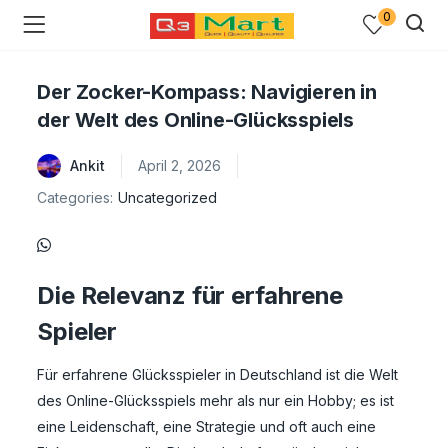
0
Der Zocker-Kompass: Navigieren in
der Welt des Online-Glücksspiels
Ankit
April 2, 2026
Categories:
Uncategorized
Die Relevanz für erfahrene
Spieler
Für erfahrene Glücksspieler in Deutschland ist die Welt
des Online-Glücksspiels mehr als nur ein Hobby; es ist
eine Leidenschaft, eine Strategie und oft auch eine