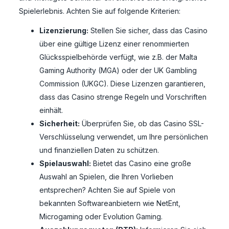
Spielerlebnis. Achten Sie auf folgende Kriterien:
Lizenzierung:
Stellen Sie sicher, dass das Casino
über eine gültige Lizenz einer renommierten
Glücksspielbehörde verfügt, wie z.B. der Malta
Gaming Authority (MGA) oder der UK Gambling
Commission (UKGC). Diese Lizenzen garantieren,
dass das Casino strenge Regeln und Vorschriften
einhält.
Sicherheit:
Überprüfen Sie, ob das Casino SSL-
Verschlüsselung verwendet, um Ihre persönlichen
und finanziellen Daten zu schützen.
Spielauswahl:
Bietet das Casino eine große
Auswahl an Spielen, die Ihren Vorlieben
entsprechen? Achten Sie auf Spiele von
bekannten Softwareanbietern wie NetEnt,
Microgaming oder Evolution Gaming.