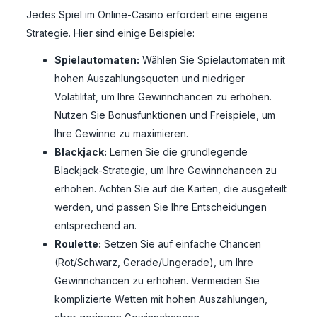
Jedes Spiel im Online-Casino erfordert eine eigene
Strategie. Hier sind einige Beispiele:
Spielautomaten:
Wählen Sie Spielautomaten mit
hohen Auszahlungsquoten und niedriger
Volatilität, um Ihre Gewinnchancen zu erhöhen.
Nutzen Sie Bonusfunktionen und Freispiele, um
Ihre Gewinne zu maximieren.
Blackjack:
Lernen Sie die grundlegende
Blackjack-Strategie, um Ihre Gewinnchancen zu
erhöhen. Achten Sie auf die Karten, die ausgeteilt
werden, und passen Sie Ihre Entscheidungen
entsprechend an.
Roulette:
Setzen Sie auf einfache Chancen
(Rot/Schwarz, Gerade/Ungerade), um Ihre
Gewinnchancen zu erhöhen. Vermeiden Sie
komplizierte Wetten mit hohen Auszahlungen,