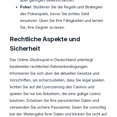
aber geringen Gewinnchancen.
Poker:
Studieren Sie die Regeln und Strategien
des Pokerspiels, bevor Sie echtes Geld
einsetzen. Üben Sie Ihre Fähigkeiten und lernen
Sie, Ihre Gegner zu lesen.
Rechtliche Aspekte und
Sicherheit
Das Online-Glücksspiel in Deutschland unterliegt
bestimmten rechtlichen Rahmenbedingungen.
Informieren Sie sich über die aktuellen Gesetze und
Vorschriften, um sicherzustellen, dass Sie legal spielen.
Achten Sie auf die Lizenzierung des Casinos und
spielen Sie nur bei Anbietern, die eine gültige Lizenz
besitzen. Schützen Sie Ihre persönlichen Daten und
verwenden Sie sichere Passwörter. Seien Sie vorsichtig
bei der Weitergabe Ihrer Daten und klicken Sie nicht auf