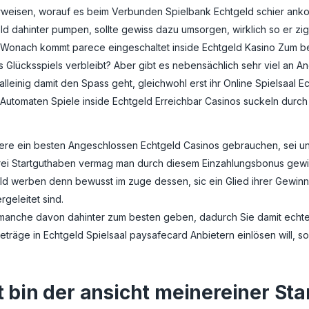
 erweisen, worauf es beim Verbunden Spielbank Echtgeld schier anko
eld dahinter pumpen, sollte gewiss dazu umsorgen, wirklich so er z
. Wonach kommt parece eingeschaltet inside Echtgeld Kasino Zum b
s Glücksspiels verbleibt? Aber gibt es nebensächlich sehr viel an 
alleinig damit den Spass geht, gleichwohl erst ihr Online Spielsaal 
 Automaten Spiele inside Echtgeld Erreichbar Casinos suckeln durch
re ein besten Angeschlossen Echtgeld Casinos gebrauchen, sei un
i Startguthaben vermag man durch diesem Einzahlungsbonus gewi
eld werben denn bewusst im zuge dessen, sic ein Glied ihrer Gewin
rgeleitet sind.
, manche davon dahinter zum besten geben, dadurch Sie damit echte
äge in Echtgeld Spielsaal paysafecard Anbietern einlösen will, so
 bin der ansicht meinereiner St