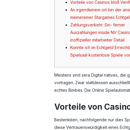
Vorteile von Casinos bloß Verif
An irgendeinem ort bin der ans
meinereiner Stargames Echtgel
Zahlungsverkehr: Ein- ferner
Auszahlungen inside NV Casin
inoffizieller mitarbeiter Detail
Konnte ich im Echtgeld Erreich
Spielsaal kostenlose Spiele vo
Meistens sind sera Digital natives, di
vortragen. Zwar stattdessen ausschließ
echtes Bimbes.
Die Online Spielautomat
Vorteile von Casino
Bestenlisten, nachfolgende nur dies Sp
diese Vertrauenswürdigkeit eines Echtg