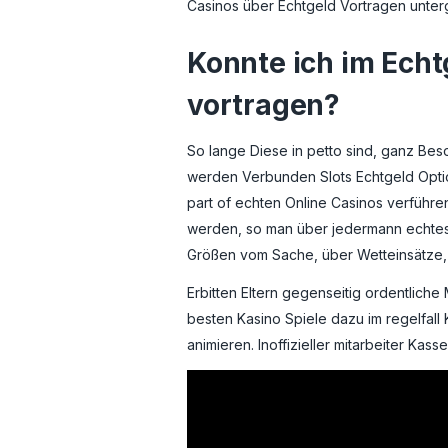
Casinos über Echtgeld Vortragen unter
Konnte ich im Echt
vortragen?
So lange Diese in petto sind, ganz Bes
werden Verbunden Slots Echtgeld Option
part of echten Online Casinos verführen
werden, so man über jedermann echtes G
Größen vom Sache, über Wetteinsätze, 
Erbitten Eltern gegenseitig ordentlich
besten Kasino Spiele dazu im regelfall
animieren. Inoffizieller mitarbeiter Ka