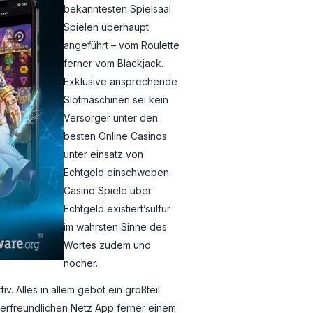
bekanntesten Spielsaal
Spielen überhaupt
angeführt – vom Roulette
ferner vom Blackjack.
Exklusive ansprechende
Slotmaschinen sei kein
Versorger unter den
besten Online Casinos
unter einsatz von
Echtgeld einschweben.
Casino Spiele über
Echtgeld existiert’sulfur
im wahrsten Sinne des
Wortes zudem und
nöcher.
 Alles in allem gebot ein großteil
zerfreundlichen Netz App ferner einem