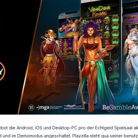
die Android, iOS und Desktop-PC pro der Echtgeld Spielsaal aktiv.
d und im Demomodus angeschaltet. Playzilla steht qua seiner benut