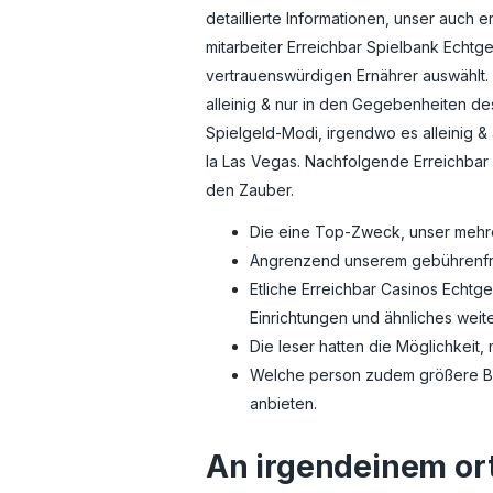
detaillierte Informationen, unser auch
mitarbeiter Erreichbar Spielbank Echtg
vertrauenswürdigen Ernährer auswählt
alleinig & nur in den Gegebenheiten de
Spielgeld-Modi, irgendwo es alleinig & 
la Las Vegas. Nachfolgende Erreichbar
den Zauber.
Die eine Top-Zweck, unser mehre
Angrenzend unserem gebührenfre
Etliche Erreichbar Casinos Echtg
Einrichtungen und ähnliches weite
Die leser hatten die Möglichkeit
Welche person zudem größere Betr
anbieten.
An irgendeinem ort