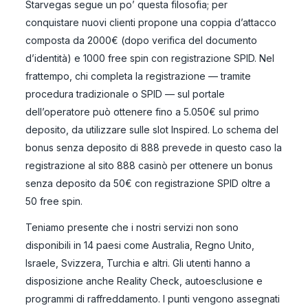
Starvegas segue un po’ questa filosofia; per
conquistare nuovi clienti propone una coppia d’attacco
composta da 2000€ (dopo verifica del documento
d’identità) e 1000 free spin con registrazione SPID. Nel
frattempo, chi completa la registrazione — tramite
procedura tradizionale o SPID — sul portale
dell’operatore può ottenere fino a 5.050€ sul primo
deposito, da utilizzare sulle slot Inspired. Lo schema del
bonus senza deposito di 888 prevede in questo caso la
registrazione al sito 888 casinò per ottenere un bonus
senza deposito da 50€ con registrazione SPID oltre a
50 free spin.
Teniamo presente che i nostri servizi non sono
disponibili in 14 paesi come Australia, Regno Unito,
Israele, Svizzera, Turchia e altri. Gli utenti hanno a
disposizione anche Reality Check, autoesclusione e
programmi di raffreddamento. I punti vengono assegnati