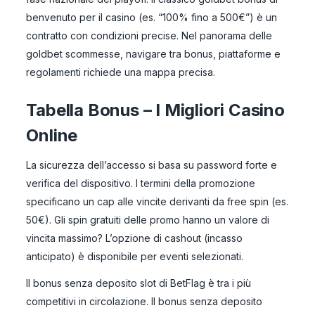
benvenuto per il casino (es. “100% fino a 500€”) è un
contratto con condizioni precise. Nel panorama delle
goldbet scommesse, navigare tra bonus, piattaforme e
regolamenti richiede una mappa precisa.
Tabella Bonus – I Migliori Casino
Online
La sicurezza dell’accesso si basa su password forte e
verifica del dispositivo. I termini della promozione
specificano un cap alle vincite derivanti da free spin (es.
50€). Gli spin gratuiti delle promo hanno un valore di
vincita massimo? L’opzione di cashout (incasso
anticipato) è disponibile per eventi selezionati.
Il bonus senza deposito slot di BetFlag è tra i più
competitivi in circolazione. Il bonus senza deposito