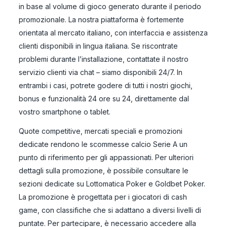
in base al volume di gioco generato durante il periodo
promozionale. La nostra piattaforma è fortemente
orientata al mercato italiano, con interfaccia e assistenza
clienti disponibili in lingua italiana. Se riscontrate
problemi durante l’installazione, contattate il nostro
servizio clienti via chat – siamo disponibili 24/7. In
entrambi i casi, potrete godere di tutti i nostri giochi,
bonus e funzionalità 24 ore su 24, direttamente dal
vostro smartphone o tablet.
Quote competitive, mercati speciali e promozioni
dedicate rendono le scommesse calcio Serie A un
punto di riferimento per gli appassionati. Per ulteriori
dettagli sulla promozione, è possibile consultare le
sezioni dedicate su Lottomatica Poker e Goldbet Poker.
La promozione è progettata per i giocatori di cash
game, con classifiche che si adattano a diversi livelli di
puntate. Per partecipare, è necessario accedere alla