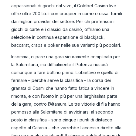
appassionati di giochi dal vivo, il Goldbet Casino live
offre oltre 200 titoli con croupier in carne e ossa, forniti
dai migliori provider del settore. Per chi preferisce i
giochi di carte e i classici da casinò, offriamo una
selezione in continua espansione di blackjack,
baccarat, craps e poker nelle sue varianti più popolari.
Insomma, ci pare una gara sicuramente complicata per
la Salernitana, ma difficilmente il Potenza riuscirà
comunque a fare bottino pieno. L’obiettivo è quello di
fermare – perché serve la classifica – la corsa dei
granata di Cosmi che hanno fatto fatica a vincere in
rimonta, e con l’uomo in più per una larghissima parte
della gara, contro l’Altamura. Le tre vittorie di fila hanno
permesso alla Salernitana di avvicinarsi al secondo
posto in classifica – sono cinque i punti di distacco
rispetto al Catania – che varrebbe l’accesso diretto alla
fase nazionale dei playoff. Il classico goldbet bonus di