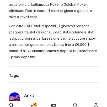
piattaforma di Lottomatica Poker o Goldbet Poker,
effettuare l’opt-in tramite il client di gioco e generare
rake ai tavoli cash.
Con oltre 3.000 titoli disponibili, i giocatori possono
scegliere tra slot classiche, video slot moderne e slot
jackpot progressive. La sezione casinò accoglie i nuovi
utenti con un generoso play bonus fino a €6.000. Il
bonus si attiva automaticamente dopo la registrazione e
il primo deposito.
Tags:
Ankit
See all author post
0