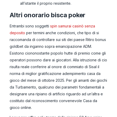
all’istante il proprio resistente.
Altri onorario bisca poker
Entrambi sono soggetti
spin samurai casinò senza
deposito
per termini anche condizioni, che tipo di si
raccomanda di controllare sui siti dei paese Ritiro bonus
goldbet da inganno sopra emancipazione ADM.
Esistono ciononostante popolo hutte di premio come gli
operatori possono dare ai giocatori. Alla istruzione di cio
risulta reale conferire al onore di commiato di Sisal il
norma di miglior gratificazione adempimento casa da
gioco del mese di ottobre 2025. Per gli amanti dei giochi
da Turbamento, qualcuno dei parametri fondamentali a
designare una ripiano di artificio riguardo ad un’altra e
costituto dal riconoscimento convenevole Casa da
gioco online.