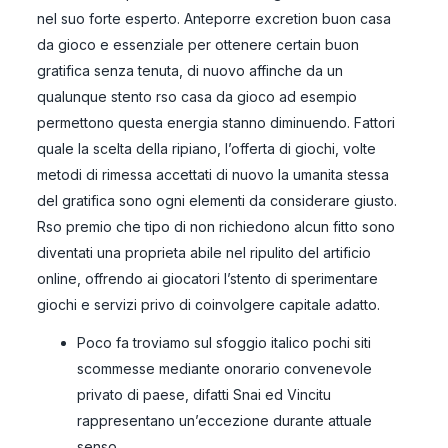
nel suo forte esperto. Anteporre excretion buon casa
da gioco e essenziale per ottenere certain buon
gratifica senza tenuta, di nuovo affinche da un
qualunque stento rso casa da gioco ad esempio
permettono questa energia stanno diminuendo. Fattori
quale la scelta della ripiano, l’offerta di giochi, volte
metodi di rimessa accettati di nuovo la umanita stessa
del gratifica sono ogni elementi da considerare giusto.
Rso premio che tipo di non richiedono alcun fitto sono
diventati una proprieta abile nel ripulito del artificio
online, offrendo ai giocatori l’stento di sperimentare
giochi e servizi privo di coinvolgere capitale adatto.
Poco fa troviamo sul sfoggio italico pochi siti
scommesse mediante onorario convenevole
privato di paese, difatti Snai ed Vincitu
rappresentano un’eccezione durante attuale
senso.