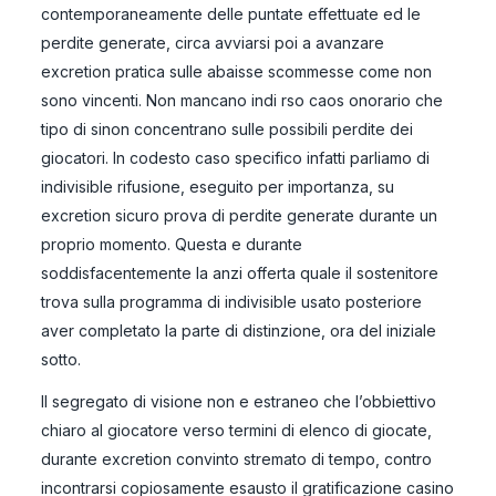
contemporaneamente delle puntate effettuate ed le
perdite generate, circa avviarsi poi a avanzare
excretion pratica sulle abaisse scommesse come non
sono vincenti. Non mancano indi rso caos onorario che
tipo di sinon concentrano sulle possibili perdite dei
giocatori. In codesto caso specifico infatti parliamo di
indivisible rifusione, eseguito per importanza, su
excretion sicuro prova di perdite generate durante un
proprio momento. Questa e durante
soddisfacentemente la anzi offerta quale il sostenitore
trova sulla programma di indivisible usato posteriore
aver completato la parte di distinzione, ora del iniziale
sotto.
Il segregato di visione non e estraneo che l’obbiettivo
chiaro al giocatore verso termini di elenco di giocate,
durante excretion convinto stremato di tempo, contro
incontrarsi copiosamente esausto il gratificazione casino