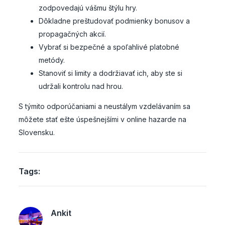
zodpovedajú vášmu štýlu hry.
Dôkladne preštudovať podmienky bonusov a
propagačných akcií.
Vybrať si bezpečné a spoľahlivé platobné
metódy.
Stanoviť si limity a dodržiavať ich, aby ste si
udržali kontrolu nad hrou.
S týmito odporúčaniami a neustálym vzdelávaním sa
môžete stať ešte úspešnejšími v online hazarde na
Slovensku.
Tags:
Ankit