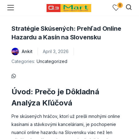
0
Stratégie Skúsených: Prehľad Online
Hazardu a Kasín na Slovensku
Ankit
April 3, 2026
Categories:
Uncategorized
Úvod: Prečo je Dôkladná
Analýza Kľúčová
Pre skúsených hráčov, ktorí už prešli mnohými online
kasínami a stávkovými kanceláriami, je pochopenie
nuancií online hazardu na Slovensku viac než len