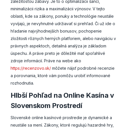
záležitosťou zábavy. Je to o optimalizácii šancí,
minimalizácii rizika a maximalizácii výnosov. V tejto
oblasti, kde sa zákony, ponuky a technológie neustále
vyvíjajú, je nevyhnutné udržiavať si prehľad. Či už ide o
hľadanie najvýhodnejších bonusov, pochopenie
zložitosti rôznych herných platforiem, alebo navigáciu v
právnych aspektoch, detailná analýza je základom
úspechu. A práve preto je dôležité mať spoľahlivé
zdroje informácií. Práve na webe ako
https://recenzovo.sk/
môžete nájsť podrobné recenzie
a porovnania, ktoré vám pomôžu urobiť informované
rozhodnutia.
Hlbší Pohľad na Online Kasína v
Slovenskom Prostredí
Slovenské online kasínové prostredie je dynamické a
neustále sa mení. Zákony, ktoré regulujú hazardné hry,