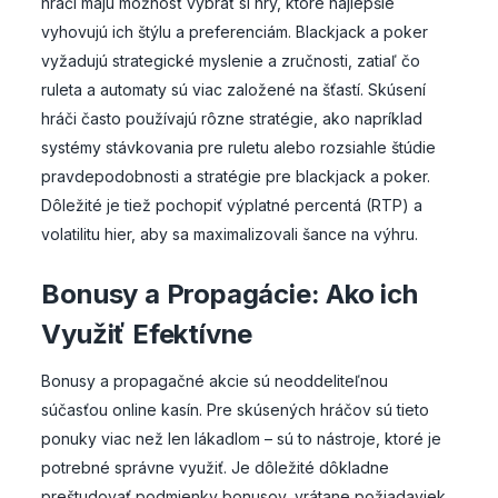
hráči majú možnosť vybrať si hry, ktoré najlepšie
vyhovujú ich štýlu a preferenciám. Blackjack a poker
vyžadujú strategické myslenie a zručnosti, zatiaľ čo
ruleta a automaty sú viac založené na šťastí. Skúsení
hráči často používajú rôzne stratégie, ako napríklad
systémy stávkovania pre ruletu alebo rozsiahle štúdie
pravdepodobnosti a stratégie pre blackjack a poker.
Dôležité je tiež pochopiť výplatné percentá (RTP) a
volatilitu hier, aby sa maximalizovali šance na výhru.
Bonusy a Propagácie: Ako ich
Využiť Efektívne
Bonusy a propagačné akcie sú neoddeliteľnou
súčasťou online kasín. Pre skúsených hráčov sú tieto
ponuky viac než len lákadlom – sú to nástroje, ktoré je
potrebné správne využiť. Je dôležité dôkladne
preštudovať podmienky bonusov, vrátane požiadaviek