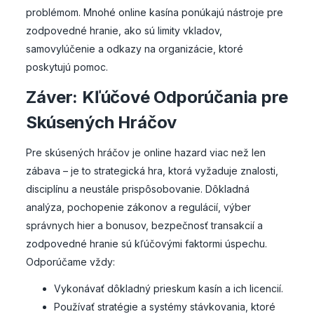
problémom. Mnohé online kasína ponúkajú nástroje pre
zodpovedné hranie, ako sú limity vkladov,
samovylúčenie a odkazy na organizácie, ktoré
poskytujú pomoc.
Záver: Kľúčové Odporúčania pre
Skúsených Hráčov
Pre skúsených hráčov je online hazard viac než len
zábava – je to strategická hra, ktorá vyžaduje znalosti,
disciplínu a neustále prispôsobovanie. Dôkladná
analýza, pochopenie zákonov a regulácií, výber
správnych hier a bonusov, bezpečnosť transakcií a
zodpovedné hranie sú kľúčovými faktormi úspechu.
Odporúčame vždy:
Vykonávať dôkladný prieskum kasín a ich licencií.
Používať stratégie a systémy stávkovania, ktoré