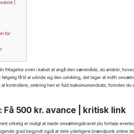
avance |
en for
r
in fritagelse oven i købet at angå den væremåde, du ønsker, hoved
lgelig få til at udvide sig den udvikling, det tager at indfri omsæt
igt at kontrollere, omkring heri er fuld maksimumsindsats, forinden 
Få 500 kr. avance | kritisk link
rent virkelig er muligt at møde omsætningskravet plu forhøje eventue
stigende grad begyndt også at dele yderligere brændpunk online d