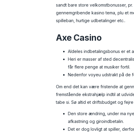
sandt bare store velkomstbonusser, pr. d
gennemgribende kasino tema, plu et meg
spilleban, hurtige udbetalinger etc..
Axe Casino
Aldeles indbetalingsbonus er et a
Heri er masser af sted decentrali
får flere penge at musiker fortil.
Nedenfor voyeu udstrakt på de f
Om end det kan være fristende at genne g
fremstående ekstrahjælp indtil at udvid
tabe si. Sø altid et driftsbudget og fejre
Den store ændring, under ma nye 
afkastning og giroindbetalin.
Det er dog lovligt at spiller, der