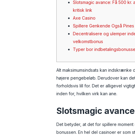
Slotsmagic avance: Få 500 kr. 
kritisk link
Axe Casino
Spillere Genkende Også Pines
Decentralisere og ulemper ind
velkomstbonus
Typer bor indbetalingsbonusse
Alt maksimumsindsats kan indskrænke d
højere pengebeløb. Derudover kan det fø
forholdsvis lill for.
Det er alligevel vigt
inden for, hvilken virk kan ane.
Slotsmagic avance: 
Det betyder, at det for spillere moment 
bonussen. En hel del casinoer er som 