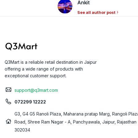
Ankit
See all author post
Q3Mart is a reliable retail destination in Jaipur
offering a wide range of products with
exceptional customer support.
support@q3mart.com
072299 12222
G3, G4 G5 Ranoli Plaza, Maharana pratap Marg, Rangoli Plaz
Road, Shree Ram Nagar - A, Panchyawala, Jaipur, Rajasthan
302034