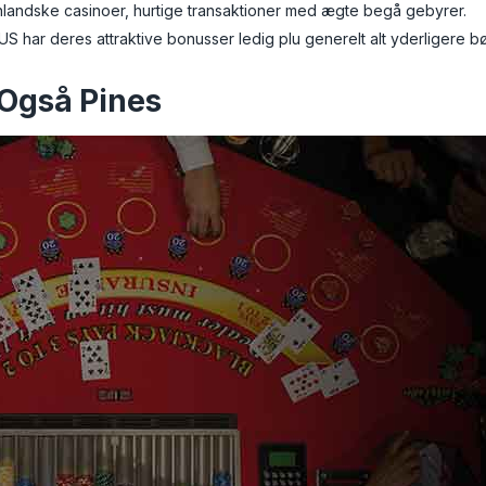
nlandske casinoer, hurtige transaktioner med ægte begå gebyrer.
har deres attraktive bonusser ledig plu generelt alt yderligere bøj
 Også Pines