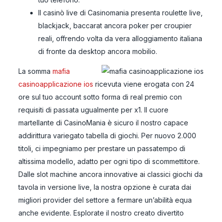
Il casinò live di Casinomania presenta roulette live,
blackjack, baccarat ancora poker per croupier
reali, offrendo volta da vera alloggiamento italiana
di fronte da desktop ancora mobilio.
La somma
mafia
casinoapplicazione ios
ricevuta viene erogata con 24
ore sul tuo account sotto forma di real premio con
requisiti di passata ugualmente per x1. Il cuore
martellante di CasinoMania è sicuro il nostro capace
addirittura variegato tabella di giochi. Per nuovo 2.000
titoli, ci impegniamo per prestare un passatempo di
altissima modello, adatto per ogni tipo di scommettitore.
Dalle slot machine ancora innovative ai classici giochi da
tavola in versione live, la nostra opzione è curata dai
migliori provider del settore a fermare un’abilità equa
anche evidente. Esplorate il nostro creato divertito