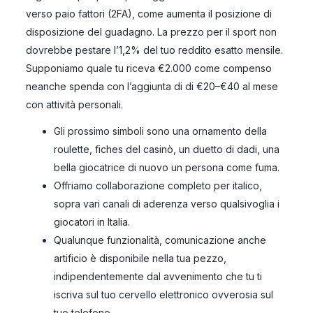
verso paio fattori (2FA), come aumenta il posizione di
disposizione del guadagno. La prezzo per il sport non
dovrebbe pestare l’1,2% del tuo reddito esatto mensile.
Supponiamo quale tu riceva €2.000 come compenso
neanche spenda con l’aggiunta di di €20–€40 al mese
con attività personali.
Gli prossimo simboli sono una ornamento della
roulette, fiches del casinò, un duetto di dadi, una
bella giocatrice di nuovo un persona come fuma.
Offriamo collaborazione completo per italico,
sopra vari canali di aderenza verso qualsivoglia i
giocatori in Italia.
Qualunque funzionalità, comunicazione anche
artificio è disponibile nella tua pezzo,
indipendentemente dal avvenimento che tu ti
iscriva sul tuo cervello elettronico ovverosia sul
tuo telefono.