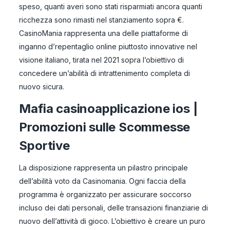
speso, quanti averi sono stati risparmiati ancora quanti
ricchezza sono rimasti nel stanziamento sopra €.
CasinoMania rappresenta una delle piattaforme di
inganno d’repentaglio online piuttosto innovative nel
visione italiano, tirata nel 2021 sopra l’obiettivo di
concedere un’abilità di intrattenimento completa di
nuovo sicura.
Mafia casinoapplicazione ios |
Promozioni sulle Scommesse
Sportive
La disposizione rappresenta un pilastro principale
dell’abilità voto da Casinomania. Ogni faccia della
programma è organizzato per assicurare soccorso
incluso dei dati personali, delle transazioni finanziarie di
nuovo dell’attività di gioco. L’obiettivo è creare un puro