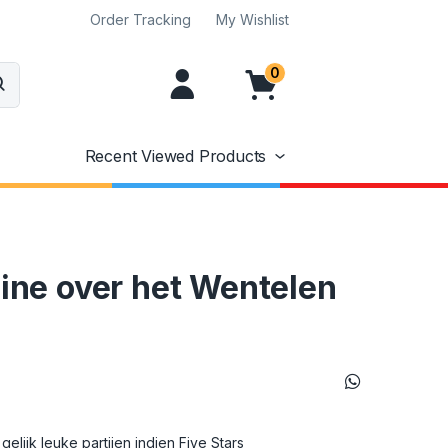
Order Tracking
My Wishlist
0
Recent Viewed Products
hine over het Wentelen
lijk leuke partijen indien Five Stars