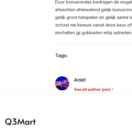
Door bonusrondes bedragen de mogelij
afwachten afwisselend gelijk bonusrond
gelijk groot toespelen en gelijk aantal
zichzel nie bewust vanuit deze keus o
inschatten gij gokkasten erbij optreden
Tags:
Ankit
See all author post