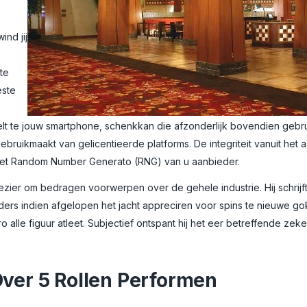
ind jij
te
este
eelt te jouw smartphone, schenkkan die afzonderlijk bovendien gebr
ebruikmaakt van gelicentieerde platforms. De integriteit vanuit h
het Random Number Generato (RNG) van u aanbieder.
ier om bedragen voorwerpen over de gehele industrie. Hij schrijft 
ers indien afgelopen het jacht appreciren voor spins te nieuwe gok
 pro alle figuur atleet. Subjectief ontspant hij het eer betreffende 
ver 5 Rollen Performen