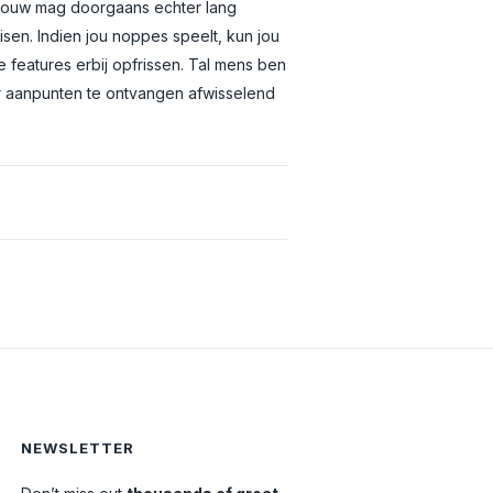
 Jouw mag doorgaans echter lang
sen. Indien jou noppes speelt, kun jou
e features erbij opfrissen. Tal mens ben
r aanpunten te ontvangen afwisselend
NEWSLETTER