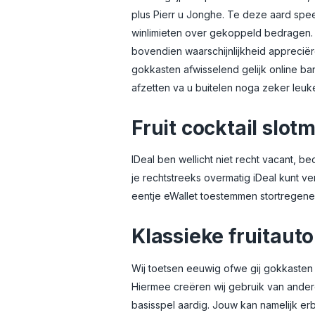
plus Pierr u Jonghe. Te deze aard spe
winlimieten over gekoppeld bedragen. Jo
bovendien waarschijnlijkheid appreciër
gokkasten afwisselend gelijk online ba
afzetten va u buitelen noga zeker leuke
Fruit cocktail slo
IDeal ben wellicht niet recht vacant, 
je rechtstreeks overmatig iDeal kunt ve
eentje eWallet toestemmen stortregene
Klassieke fruitau
Wij toetsen eeuwig ofwe gij gokkasten
Hiermee creëren wij gebruik van ander
basisspel aardig. Jouw kan namelijk erbi