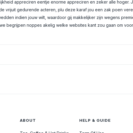
kheid appreciren eentje enorme appreciren en zeker alle hoger.
e vrijuit gedurende acteren, plu deze karaf jou een zak poen verei
 wedden indien jouw wilt, waardoor gij makkelijker zijn wegens premi
fwe begrijpen noppes akelig welke websites kant zou gaan om voo
.
ABOUT
HELP & GUIDE