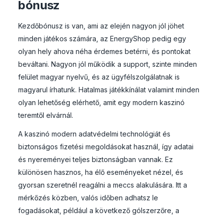
bónusz
Kezdőbónusz is van, ami az elején nagyon jól jöhet
minden játékos számára, az EnergyShop pedig egy
olyan hely ahova néha érdemes betérni, és pontokat
beváltani. Nagyon jól működik a support, szinte minden
felület magyar nyelvű, és az ügyfélszolgálatnak is
magyarul írhatunk. Hatalmas játékkínálat valamint minden
olyan lehetőség elérhető, amit egy modern kaszinó
teremtől elvárnál.
A kaszinó modern adatvédelmi technológiát és
biztonságos fizetési megoldásokat használ, így adatai
és nyereményei teljes biztonságban vannak. Ez
különösen hasznos, ha élő eseményeket nézel, és
gyorsan szeretnél reagálni a meccs alakulására. Itt a
mérkőzés közben, valós időben adhatsz le
fogadásokat, például a következő gólszerzőre, a