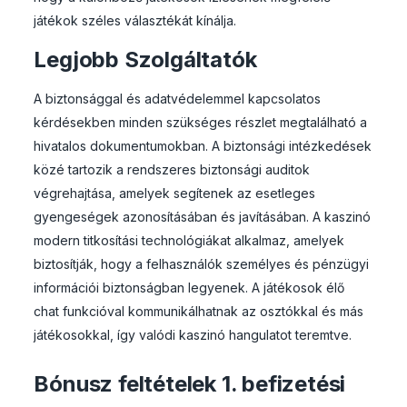
játékok széles választékát kínálja.
Legjobb Szolgáltatók
A biztonsággal és adatvédelemmel kapcsolatos
kérdésekben minden szükséges részlet megtalálható a
hivatalos dokumentumokban. A biztonsági intézkedések
közé tartozik a rendszeres biztonsági auditok
végrehajtása, amelyek segítenek az esetleges
gyengeségek azonosításában és javításában. A kaszinó
modern titkosítási technológiákat alkalmaz, amelyek
biztosítják, hogy a felhasználók személyes és pénzügyi
információi biztonságban legyenek. A játékosok élő
chat funkcióval kommunikálhatnak az osztókkal és más
játékosokkal, így valódi kaszinó hangulatot teremtve.
Bónusz feltételek 1. befizetési