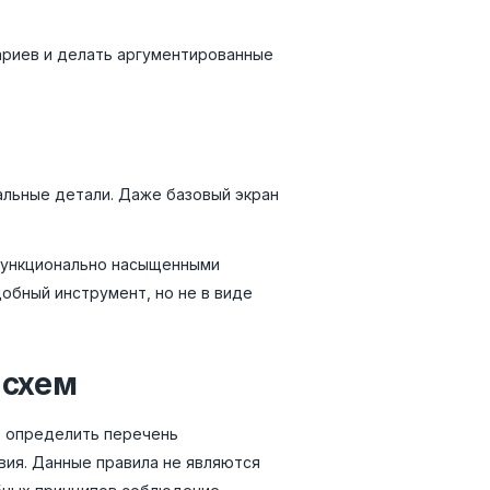
ариев и делать аргументированные
альные детали. Даже базовый экран
функционально насыщенными
обный инструмент, но не в виде
 схем
т определить перечень
вия. Данные правила не являются