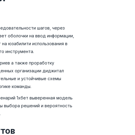
ледовательности шагов, через
вет оболочки на ввод информации,
 на юзабилити использования в
го инструмента.
риев а также проработку
щенных организации диджитал
тельные и устойчивые схемы
огике команды.
ценарий 1хбет выверенная модель
лы выбора решений и вероятность
.
утов