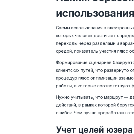
использовани
Схемы использования в электронных
которых человек достигает определ
переходы через разделами и вариан
средой, показатель участия плюс о
Формирование сценариев базируется
клиентских путей, что развернуто 
процедур плюс оптимизации взаимо
работы, и которые соответствуют ф
Нужно учитывать, что маршрут — д
действий, в рамках которой берутс
ошибок. Чем лучше проработаны эти
Учет целей юзера