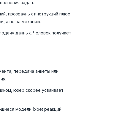
полнения задач.
ий, прозрачных инструкций плюс
, а не на механике.
подачу данных. Человек получает
мента, передача анкеты или
ия.
иком, юзер скорее усваивает
щиеся модели 1xbet реакций