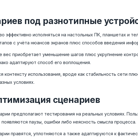
риев под разнотипные устрой
о эффективно исполняться на настольных ПК, планшетах и те
тапов с учёта нюансов экранов плюс способов введения инфо
 вес приобретает уменьшение шагов плюс укрупнение контрол
ако адаптируют способ его воплощения.
 контексту использования, вроде как стабильность сети плю
азных условиях.
птимизация сценариев
рии предполагают тестирования на реальных условиях. Поль
х появляются паузы, ошибки либо неясность смысла процесса.
арии правятся, уплотняются а также адаптируются к фактичес