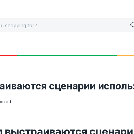
аиваются сценарии исполь
rized
м выстраиваются сценари