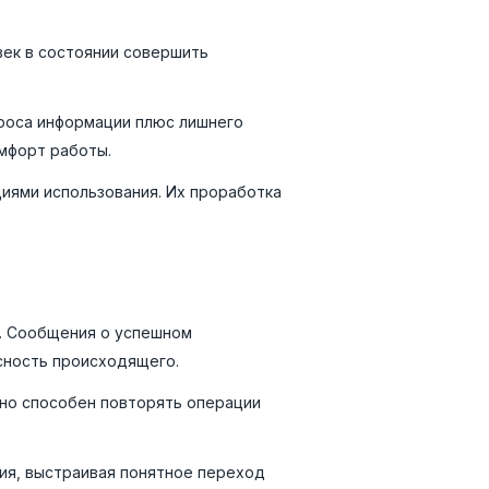
век в состоянии совершить
роса информации плюс лишнего
мфорт работы.
циями использования. Их проработка
. Сообщения о успешном
сность происходящего.
ино способен повторять операции
ия, выстраивая понятное переход