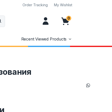
Order Tracking
My Wishlist
0
Recent Viewed Products
зования
и