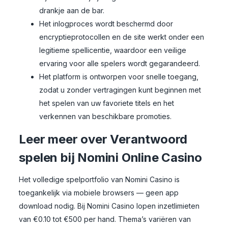
drankje aan de bar.
Het inlogproces wordt beschermd door
encryptieprotocollen en de site werkt onder een
legitieme spellicentie, waardoor een veilige
ervaring voor alle spelers wordt gegarandeerd.
Het platform is ontworpen voor snelle toegang,
zodat u zonder vertragingen kunt beginnen met
het spelen van uw favoriete titels en het
verkennen van beschikbare promoties.
Leer meer over Verantwoord
spelen bij Nomini Online Casino
Het volledige spelportfolio van Nomini Casino is
toegankelijk via mobiele browsers — geen app
download nodig. Bij Nomini Casino lopen inzetlimieten
van €0.10 tot €500 per hand. Thema’s variëren van