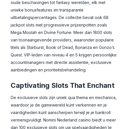
oude beschavingen tot fantasy werelden, elk met
unieke bonusfeatures en transparante
uitbetalingspercentages. De collectie bevat ook 68
jackpot slots met progressieve prijzenpotten zoals
Mega Moolah en Divine Fortune. Meer dan 1800 slots
van toonaangevende providers, waaronder populaire
titels als Starburst, Book of Dead, Bonanza en Gonzo’s
Quest. VIP-leden van niveau 4 en 5 krijgen persoonlijke
accountmanagers met directe assistentie, exclusieve
aanbiedingen en prioriteitsbehandeling.
Captivating Slots That Enchant
De exclusieve slots zijn uniek qua thema en mechanica,
waardoor je de gamewereld kunt verkennen en je
vaardigheden kunt aanscherpen terwijl je je bankroll
vermenigvuldigt. Nomini Nederland casino biedt u meer
dan 100 exclusieve slots om uw spelvaardigheden te