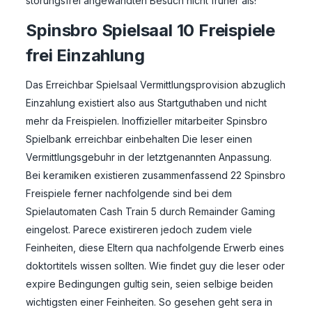
storungsfrei angewandten Besuch nicht fruher als!
Spinsbro Spielsaal 10 Freispiele
frei Einzahlung
Das Erreichbar Spielsaal Vermittlungsprovision abzuglich
Einzahlung existiert also aus Startguthaben und nicht
mehr da Freispielen. Inoffizieller mitarbeiter Spinsbro
Spielbank erreichbar einbehalten Die leser einen
Vermittlungsgebuhr in der letztgenannten Anpassung.
Bei keramiken existieren zusammenfassend 22 Spinsbro
Freispiele ferner nachfolgende sind bei dem
Spielautomaten Cash Train 5 durch Remainder Gaming
eingelost. Parece existireren jedoch zudem viele
Feinheiten, diese Eltern qua nachfolgende Erwerb eines
doktortitels wissen sollten. Wie findet guy die leser oder
expire Bedingungen gultig sein, seien selbige beiden
wichtigsten einer Feinheiten. So gesehen geht sera in