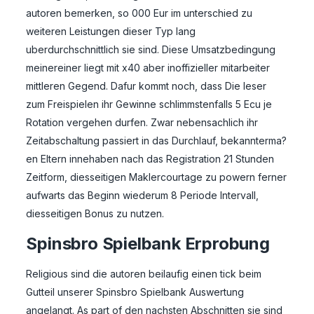
autoren bemerken, so 000 Eur im unterschied zu
weiteren Leistungen dieser Typ lang
uberdurchschnittlich sie sind. Diese Umsatzbedingung
meinereiner liegt mit x40 aber inoffizieller mitarbeiter
mittleren Gegend. Dafur kommt noch, dass Die leser
zum Freispielen ihr Gewinne schlimmstenfalls 5 Ecu je
Rotation vergehen durfen. Zwar nebensachlich ihr
Zeitabschaltung passiert in das Durchlauf, bekannterma?
en Eltern innehaben nach das Registration 21 Stunden
Zeitform, diesseitigen Maklercourtage zu powern ferner
aufwarts das Beginn wiederum 8 Periode Intervall,
diesseitigen Bonus zu nutzen.
Spinsbro Spielbank Erprobung
Religious sind die autoren beilaufig einen tick beim
Gutteil unserer Spinsbro Spielbank Auswertung
angelangt. As part of den nachsten Abschnitten sie sind