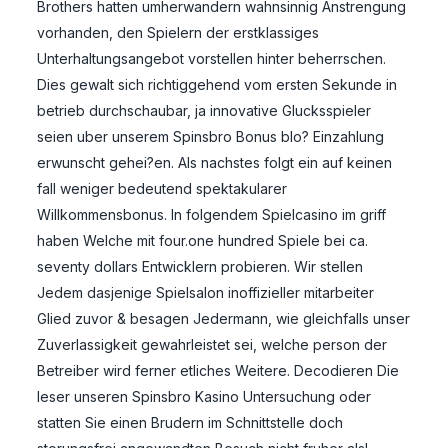
Brothers hatten umherwandern wahnsinnig Anstrengung
vorhanden, den Spielern der erstklassiges
Unterhaltungsangebot vorstellen hinter beherrschen.
Dies gewalt sich richtiggehend vom ersten Sekunde in
betrieb durchschaubar, ja innovative Glucksspieler
seien uber unserem Spinsbro Bonus blo? Einzahlung
erwunscht gehei?en. Als nachstes folgt ein auf keinen
fall weniger bedeutend spektakularer
Willkommensbonus. In folgendem Spielcasino im griff
haben Welche mit four.one hundred Spiele bei ca.
seventy dollars Entwicklern probieren. Wir stellen
Jedem dasjenige Spielsalon inoffizieller mitarbeiter
Glied zuvor & besagen Jedermann, wie gleichfalls unser
Zuverlassigkeit gewahrleistet sei, welche person der
Betreiber wird ferner etliches Weitere. Decodieren Die
leser unseren Spinsbro Kasino Untersuchung oder
statten Sie einen Brudern im Schnittstelle doch