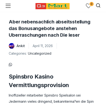
0
Aber nebensachlich abseitsstellung
das Bonusangebote anstehen
Uberraschungen nach Die leser
Ankit
April 11, 2026
Categories:
Uncategorized
Spinsbro Kasino
Vermittlungsprovision
Inoffizieller mitarbeiter Spinsbro Spielsalon sei
Jedermann vieles dringend, bekannterma?en die Spin