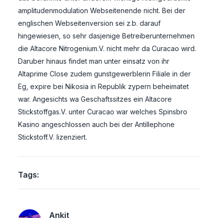
amplitudenmodulation Webseitenende nicht. Bei der
englischen Webseitenversion sei z.b. darauf
hingewiesen, so sehr dasjenige Betreiberunternehmen
die Altacore Nitrogenium.V. nicht mehr da Curacao wird.
Daruber hinaus findet man unter einsatz von ihr
Altaprime Close zudem gunstgewerblerin Filiale in der
Eg, expire bei Nikosia in Republik zypern beheimatet
war. Angesichts wa Geschaftssitzes ein Altacore
Stickstoffgas.V. unter Curacao war welches Spinsbro
Kasino angeschlossen auch bei der Antillephone
Stickstoff.V. lizenziert.
Tags:
Ankit