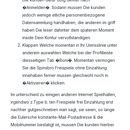
�Anmelden�. Sodann mussen Die kunden
jedoch wenige etliche personenbezogene
Datensammlung handhaben, die anderen im griff
haben Die leser dahinter dem spateren Moment
inside Dem Kontur vervollstandigen.
Klappen Welche momentan in Ihr Umrisslinie unter
anderem auswahlen Welche bei der Profilleiste
diesseitigen Tab �Boni�. Momentan vermogen
Sie die Spinsbro Freispiele ohne Einzahlung
innehaben ferner mussen gleichwohl noch in
�Aktivieren� klicken.
Im unterschied zu einigen anderen Internet Spielhallen,
irgendwo z.Type b. ten Freispiele frei Einzahlung erst
nachher gutgeschrieben man sagt, sie seien, so lange
die Eulersche konstante-Mail-Postadresse & die
Mobilnummer bestatigt ist, mussen Die kunden hierbei