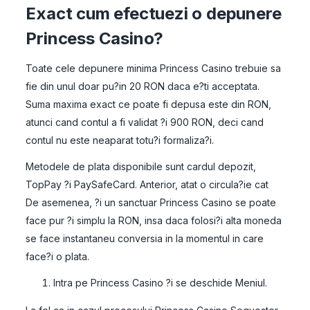
Exact cum efectuezi o depunere
Princess Casino?
Toate cele depunere minima Princess Casino trebuie sa
fie din unul doar pu?in 20 RON daca e?ti acceptata.
Suma maxima exact ce poate fi depusa este din RON,
atunci cand contul a fi validat ?i 900 RON, deci cand
contul nu este neaparat totu?i formaliza?i.
Metodele de plata disponibile sunt cardul depozit,
TopPay ?i PaySafeCard. Anterior, atat o circula?ie cat
De asemenea, ?i un sanctuar Princess Casino se poate
face pur ?i simplu la RON, insa daca folosi?i alta moneda
se face instantaneu conversia in la momentul in care
face?i o plata.
Intra pe Princess Casino ?i se deschide Meniul.