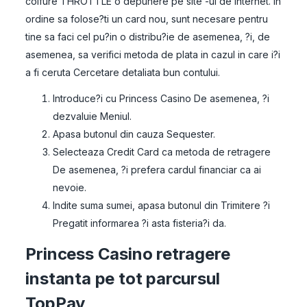
coifure THROTTLE o depunere pe site -ul de internet. In
ordine sa folose?ti un card nou, sunt necesare pentru
tine sa faci cel pu?in o distribu?ie de asemenea, ?i, de
asemenea, sa verifici metoda de plata in cazul in care i?i
a fi ceruta Cercetare detaliata bun contului.
Introduce?i cu Princess Casino De asemenea, ?i
dezvaluie Meniul.
Apasa butonul din cauza Sequester.
Selecteaza Credit Card ca metoda de retragere
De asemenea, ?i prefera cardul financiar ca ai
nevoie.
Indite suma sumei, apasa butonul din Trimitere ?i
Pregatit informarea ?i asta fisteria?i da.
Princess Casino retragere
instanta pe tot parcursul
TopPay