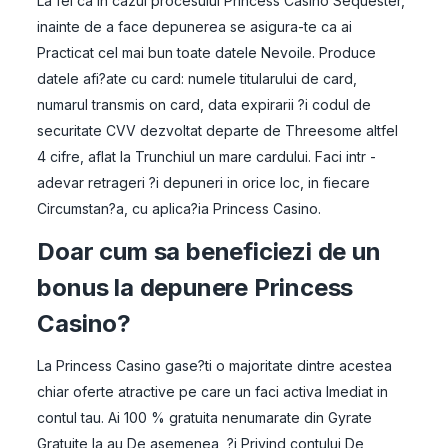
La fel ca in cazul procesului Princess Casino Sequester,
inainte de a face depunerea se asigura-te ca ai
Practicat cel mai bun toate datele Nevoile. Produce
datele afi?ate cu card: numele titularului de card,
numarul transmis on card, data expirarii ?i codul de
securitate CVV dezvoltat departe de Threesome altfel
4 cifre, aflat la Trunchiul un mare cardului. Faci intr -
adevar retrageri ?i depuneri in orice loc, in fiecare
Circumstan?a, cu aplica?ia Princess Casino.
Doar cum sa beneficiezi de un
bonus la depunere Princess
Casino?
La Princess Casino gase?ti o majoritate dintre acestea
chiar oferte atractive pe care un faci activa Imediat in
contul tau. Ai 100 % gratuita nenumarate din Gyrate
Gratuite la au De asemenea, ?i Privind contului De