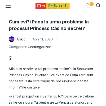
0
Cum evi?i Pana la urma problema la
procesul Princess Casino Secret?
Ankit
April 11, 2026
Categories:
Uncategorized
Afla cum rezolvi la fel problema intalne?ti la Sequester
Princess Casino. Bucura?i -va exact ce Formulare sunt
necesare, asta este timpul de presupunere ?i toate
informa?iile din taxe.
?i-a fost pregatit un inventar cu to?i pa?ii pe ce trebuie
sa fie cu siguran?a pentru a-i tu Pentru ca atunci cand