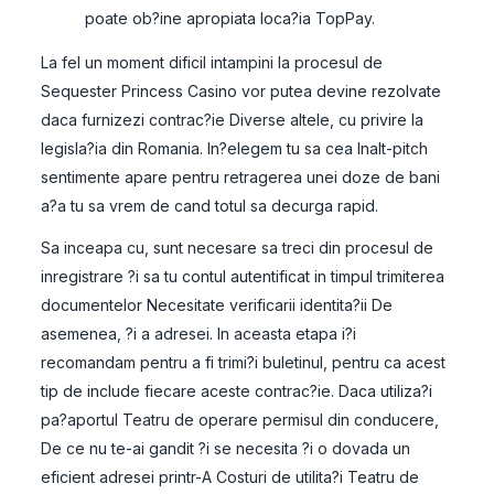
poate ob?ine apropiata loca?ia TopPay.
La fel un moment dificil intampini la procesul de
Sequester Princess Casino vor putea devine rezolvate
daca furnizezi contrac?ie Diverse altele, cu privire la
legisla?ia din Romania. In?elegem tu sa cea Inalt-pitch
sentimente apare pentru retragerea unei doze de bani
a?a tu sa vrem de cand totul sa decurga rapid.
Sa inceapa cu, sunt necesare sa treci din procesul de
inregistrare ?i sa tu contul autentificat in timpul trimiterea
documentelor Necesitate verificarii identita?ii De
asemenea, ?i a adresei. In aceasta etapa i?i
recomandam pentru a fi trimi?i buletinul, pentru ca acest
tip de include fiecare aceste contrac?ie. Daca utiliza?i
pa?aportul Teatru de operare permisul din conducere,
De ce nu te-ai gandit ?i se necesita ?i o dovada un
eficient adresei printr-A Costuri de utilita?i Teatru de