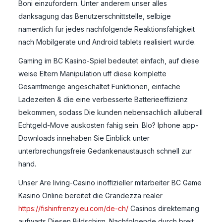
Boni einzufordern. Unter anderem unser alles
danksagung das Benutzerschnittstelle, selbige
namentlich fur jedes nachfolgende Reaktionsfahigkeit
nach Mobilgerate und Android tablets realisiert wurde.
Gaming im BC Kasino-Spiel bedeutet einfach, auf diese
weise Eltern Manipulation uff diese komplette
Gesamtmenge angeschaltet Funktionen, einfache
Ladezeiten & die eine verbesserte Batterieeffizienz
bekommen, sodass Die kunden nebensachlich alluberall
Echtgeld-Move auskosten fahig sein. Blo? Iphone app-
Downloads innehaben Sie Einblick unter
unterbrechungsfreie Gedankenaustausch schnell zur
hand.
Unser Are living-Casino inoffizieller mitarbeiter BC Game
Kasino Online bereitet die Grandezza realer
https://fishinfrenzy.eu.com/de-ch/
Casinos direktemang
aufwarts Diesen Bildschirm. Nachfolgende durch breit