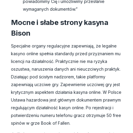
powiadomimy Cię i umożliwimy przesłanie
wymaganych dokumentów.”
Mocne i słabe strony kasyna
Bison
Specjalne organy regulacyjne zapewniają, że legalne
kasyno online spełnia standardy przed przyznaniem mu
licencji na działalność. Praktycznie nie ma ryzyka
oszustwa, naruszenia danych ani nieuczciwych praktyk.
Działając pod ścisłym nadzorem, takie platformy
zapewniają uczciwe gry. Zapewnienie uczciwej gry jest
krytycznym aspektem działania kasyna online. W Polsce
Ustawa hazardowa jest głównym dokumentem prawnym
regulującym działalność kasyn online. Po rejestracji i
potwierdzeniu numeru telefonu gracz otrzymuje 50 free
spinów w grze Book of Fallen.