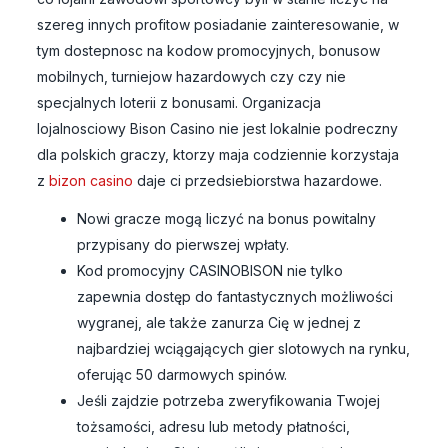
szereg innych profitow posiadanie zainteresowanie, w
tym dostepnosc na kodow promocyjnych, bonusow
mobilnych, turniejow hazardowych czy czy nie
specjalnych loterii z bonusami. Organizacja
lojalnosciowy Bison Casino nie jest lokalnie podreczny
dla polskich graczy, ktorzy maja codziennie korzystaja
z
bizon casino
daje ci przedsiebiorstwa hazardowe.
Nowi gracze mogą liczyć na bonus powitalny
przypisany do pierwszej wpłaty.
Kod promocyjny CASINOBISON nie tylko
zapewnia dostęp do fantastycznych możliwości
wygranej, ale także zanurza Cię w jednej z
najbardziej wciągających gier slotowych na rynku,
oferując 50 darmowych spinów.
Jeśli zajdzie potrzeba zweryfikowania Twojej
tożsamości, adresu lub metody płatności,