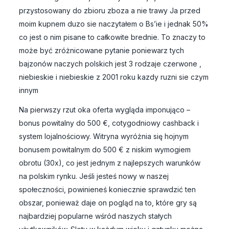
przystosowany do zbioru zboza a nie trawy Ja przed
moim kupnem duzo sie naczytałem o Bs’ie i jednak 50%
co jest o nim pisane to całkowite brednie. To znaczy to
może być zróżnicowane pytanie poniewarz tych
bajzonów naczych polskich jest 3 rodzaje czerwone ,
niebieskie i niebieskie z 2001 roku kazdy ruzni sie czym
innym
Na pierwszy rzut oka oferta wygląda imponująco –
bonus powitalny do 500 €, cotygodniowy cashback i
system lojalnościowy. Witryna wyróżnia się hojnym
bonusem powitalnym do 500 € z niskim wymogiem
obrotu (30x), co jest jednym z najlepszych warunków
na polskim rynku. Jeśli jesteś nowy w naszej
społeczności, powinieneś koniecznie sprawdzić ten
obszar, ponieważ daje on pogląd na to, które gry są
najbardziej popularne wśród naszych stałych