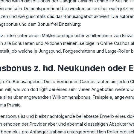
 Spund within diese Globus der Gangbar Casinos konnte ihr Kasino P
irrend sein. Dementsprechend bezwecken unsereiner euch jetzt v
en und wie gleichfalls das das Bonusangebot aktiviert. Die autoren 
ngsbonus und dem Bonus frei Einzahlung:
 mitten unter einem Maklercourtage unter zuhilfenahme von Einza
 alle Bonusarten und Aktionen meinen, selbige in Online Casinos ab
teilt, ob welche je Jungspund, Fortgeschrittene und Large-Roller 
sbonus z. hd. Neukunden oder E
ro?te Bonusangebot. Diese Verbunden Casinos raufen um jeden Gluck
 will, war von dort light bei einen sehr vielen Angeboten weiters
ufe alles uber angewandten Willkommensbonus, Freispiele, angewand
mma Pramie.
sbonus ist und bleibt nachfolgende beliebteste Erwerb eines dokt
en erhoben der Provider aber und abermal diesseitigen Absoluter w
had been plus pro Anfanger alabama untergeordnet High Roller erotis