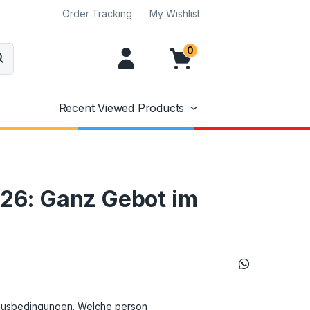
Order Tracking
My Wishlist
0
Recent Viewed Products
026: Ganz Gebot im
Bonusbedingungen. Welche person