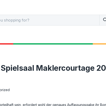
h Spielsaal Maklercourtage 2
orized
 vorteilhaft sein, erfordert wohl der genaues Auffassungsgabe ihr 