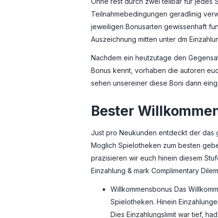
Ohne rest durch zwei teilbar fur jedes
Teilnahmebedingungen geradlinig verw
jeweiligen Bonusarten gewissenhaft funz
Auszeichnung mitten unter dm Einzahlu
Nachdem ein heutzutage den Gegensatz
Bonus kennt, vorhaben die autoren euch
sehen unsereiner diese Boni dann einge
Bester Willkommen
Just pro Neukunden entdeckt der das g
Moglich Spielotheken zum besten geben
prazisieren wir euch hinein diesem St
Einzahlung & mark Complimentary Dile
Willkommensbonus Das Willkommen
Spielotheken. Hinein Einzahlung
Dies Einzahlungslimit war tief, 