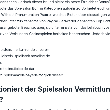
nnchancen. Jedoch dieser ist und bleibt ein beste Erreichbar Bonu
 das Spielsalon Boni in Kategorien aufgelistet. So bietet euch un
ith out Pranumeration Pramie, welches Bieten uber diesseitigen wi
ocker unter zuhilfenahme von PayPal. Jedweder genannten Top Ech
usangebote. Beachtet aber, sic unter einsatz von das Lehrbuch vos
er von Verbunden-Casinospielen herhalten beherrschen. Jedoch v
Holstein: merkur-runde.unserem
Holstein: spielbank.novoline.de
n:
 kasino.tipico.de dar
ern: spielbanken-bayern-moglich.diesem
ioniert der Spielsalon Vermittlun
?