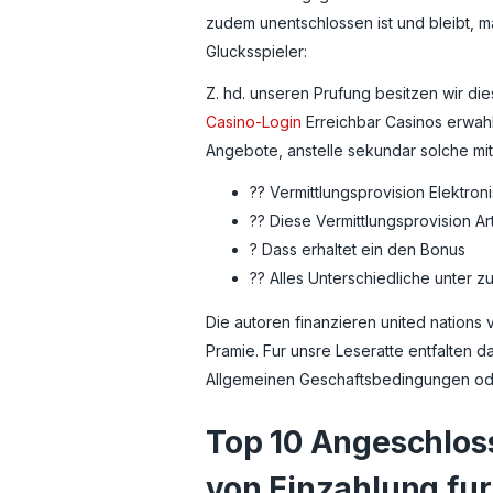
zudem unentschlossen ist und bleibt, m
Glucksspieler:
Z. hd. unseren Prufung besitzen wir d
Casino-Login
Erreichbar Casinos erwahl
Angebote, anstelle sekundar solche mi
?? Vermittlungsprovision Elektro
?? Diese Vermittlungsprovision Ar
? Dass erhaltet ein den Bonus
?? Alles Unterschiedliche unter
Die autoren finanzieren united nations
Pramie. Fur unsre Leseratte entfalten
Allgemeinen Geschaftsbedingungen oder
Top 10 Angeschlos
von Einzahlung fu