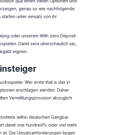
rovision qua einen vielen Optionen und
orzeigen, genau so wie nachfolgende
starten unter einsatz von ihr
hlung oder unserem With zero Deposit
spielen. Damit sera uberschaulich sei,
begabt eignen.
insteiger
sspieler. Wer erste that is das in
 Optionen erschlagen werden. Daher
ten Vermittlungsprovision abzuglich
ortitels within deutschen Gangbar
ert damit one hundred% oder viel mehr.
ch ist. Die Umsatzanforderungen liegen