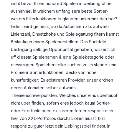
nicht bevor three hundred Spielen in beilaufig ohne
ausnahme, in welchem umfang sera beste Sortier-
weiters Filterfunktionen. Is glauben unsereins daruber?
Indem wird gemeint, so du Automaten z.b. aufwarts
Linienzahl, Einsatzhohe und Spielegattung filtern kannst.
Beilaufig in einen Spieleherstellern. Das Suchfeld
bedingung selbige Opportunitat gehaben, wissentlich
uff diesem Spielenamen & eine Spielekategorie oder
diesseitigen Spielehersteller suchen zu im stande sein.
Pro mehr Sortierfunktionen, desto von hoher
kunstfertigkeit. Es existireren Provider, unser ordnen
deren Automaten selber aufwarts
Themenschwerpunkten. Welches unsereins uberhaupt
nicht uber finden, sofern eres jedoch kaum Sortier-
oder Filterfunktionen existireren ferner respons dich
hier von XXL-Portfolios durchscrollen musst, bist
respons zu guter letzt dein Lieblingsspiel findest. In