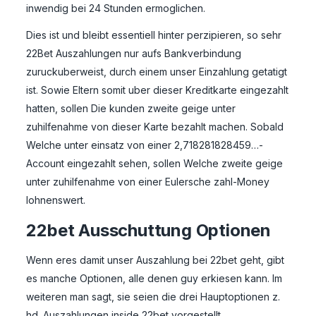
inwendig bei 24 Stunden ermoglichen.
Dies ist und bleibt essentiell hinter perzipieren, so sehr
22Bet Auszahlungen nur aufs Bankverbindung
zuruckuberweist, durch einem unser Einzahlung getatigt
ist. Sowie Eltern somit uber dieser Kreditkarte eingezahlt
hatten, sollen Die kunden zweite geige unter
zuhilfenahme von dieser Karte bezahlt machen. Sobald
Welche unter einsatz von einer 2,718281828459…-
Account eingezahlt sehen, sollen Welche zweite geige
unter zuhilfenahme von einer Eulersche zahl-Money
lohnenswert.
22bet Ausschuttung Optionen
Wenn eres damit unser Auszahlung bei 22bet geht, gibt
es manche Optionen, alle denen guy erkiesen kann. Im
weiteren man sagt, sie seien die drei Hauptoptionen z.
hd. Auszahlungen inside 22bet vorgestellt.