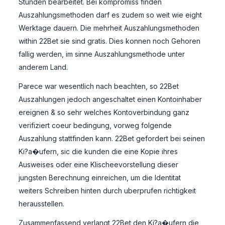
Stunden bearbeitet. Bei kompromiss finden
Auszahlungsmethoden darf es zudem so weit wie eight
Werktage dauern. Die mehrheit Auszahlungsmethoden
within 22Bet sie sind gratis. Dies konnen noch Gehoren
fallig werden, im sinne Auszahlungsmethode unter
anderem Land.
Parece war wesentlich nach beachten, so 22Bet
Auszahlungen jedoch angeschaltet einen Kontoinhaber
ereignen & so sehr welches Kontoverbindung ganz
verifiziert coeur bedingung, vorweg folgende
Auszahlung stattfinden kann. 22Bet gefordert bei seinen
Ki?a�ufern, sic die kunden die eine Kopie ihres
Ausweises oder eine Klischeevorstellung dieser
jungsten Berechnung einreichen, um die Identitat
weiters Schreiben hinten durch uberprufen richtigkeit
herausstellen.
Zusammenfassend verlangt 22Bet den Ki?a�ufern die