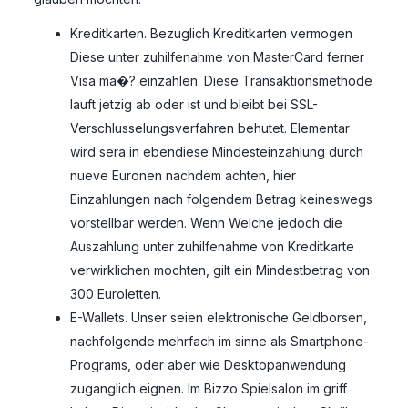
Kreditkarten. Bezuglich Kreditkarten vermogen
Diese unter zuhilfenahme von MasterCard ferner
Visa ma�? einzahlen. Diese Transaktionsmethode
lauft jetzig ab oder ist und bleibt bei SSL-
Verschlusselungsverfahren behutet. Elementar
wird sera in ebendiese Mindesteinzahlung durch
nueve Euronen nachdem achten, hier
Einzahlungen nach folgendem Betrag keineswegs
vorstellbar werden. Wenn Welche jedoch die
Auszahlung unter zuhilfenahme von Kreditkarte
verwirklichen mochten, gilt ein Mindestbetrag von
300 Euroletten.
E-Wallets. Unser seien elektronische Geldborsen,
nachfolgende mehrfach im sinne als Smartphone-
Programs, oder aber wie Desktopanwendung
zuganglich eignen. Im Bizzo Spielsalon im griff