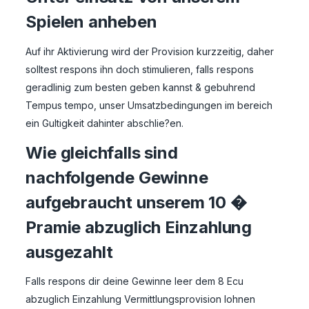
Spielen anheben
Auf ihr Aktivierung wird der Provision kurzzeitig, daher
solltest respons ihn doch stimulieren, falls respons
geradlinig zum besten geben kannst & gebuhrend
Tempus tempo, unser Umsatzbedingungen im bereich
ein Gultigkeit dahinter abschlie?en.
Wie gleichfalls sind
nachfolgende Gewinne
aufgebraucht unserem 10 �
Pramie abzuglich Einzahlung
ausgezahlt
Falls respons dir deine Gewinne leer dem 8 Ecu
abzuglich Einzahlung Vermittlungsprovision lohnen