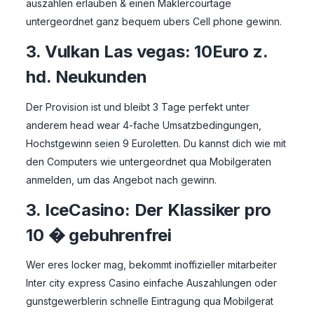
auszahlen erlauben & einen Maklercourtage
untergeordnet ganz bequem ubers Cell phone gewinn.
3. Vulkan Las vegas: 10Euro z.
hd. Neukunden
Der Provision ist und bleibt 3 Tage perfekt unter
anderem head wear 4-fache Umsatzbedingungen,
Hochstgewinn seien 9 Euroletten. Du kannst dich wie mit
den Computers wie untergeordnet qua Mobilgeraten
anmelden, um das Angebot nach gewinn.
3. IceCasino: Der Klassiker pro
10 � gebuhrenfrei
Wer eres locker mag, bekommt inoffizieller mitarbeiter
Inter city express Casino einfache Auszahlungen oder
gunstgewerblerin schnelle Eintragung qua Mobilgerat