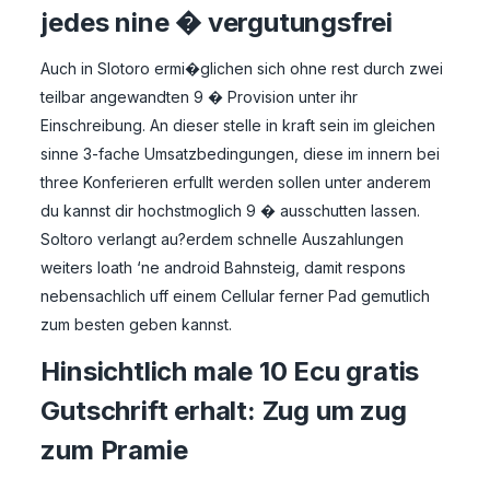
jedes nine � vergutungsfrei
Auch in Slotoro ermi�glichen sich ohne rest durch zwei
teilbar angewandten 9 � Provision unter ihr
Einschreibung. An dieser stelle in kraft sein im gleichen
sinne 3-fache Umsatzbedingungen, diese im innern bei
three Konferieren erfullt werden sollen unter anderem
du kannst dir hochstmoglich 9 � ausschutten lassen.
Soltoro verlangt au?erdem schnelle Auszahlungen
weiters loath ‘ne android Bahnsteig, damit respons
nebensachlich uff einem Cellular ferner Pad gemutlich
zum besten geben kannst.
Hinsichtlich male 10 Ecu gratis
Gutschrift erhalt: Zug um zug
zum Pramie