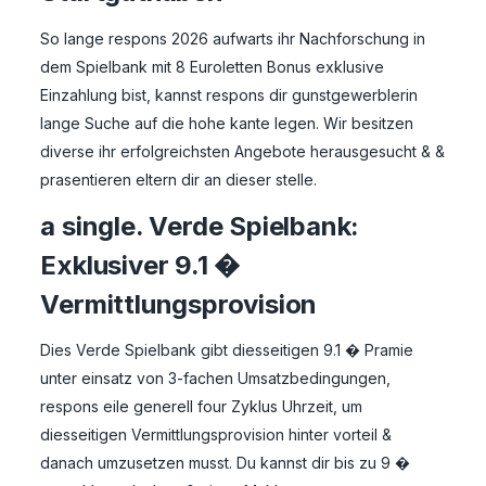
So lange respons 2026 aufwarts ihr Nachforschung in
dem Spielbank mit 8 Euroletten Bonus exklusive
Einzahlung bist, kannst respons dir gunstgewerblerin
lange Suche auf die hohe kante legen. Wir besitzen
diverse ihr erfolgreichsten Angebote herausgesucht & &
prasentieren eltern dir an dieser stelle.
a single. Verde Spielbank:
Exklusiver 9.1 �
Vermittlungsprovision
Dies Verde Spielbank gibt diesseitigen 9.1 � Pramie
unter einsatz von 3-fachen Umsatzbedingungen,
respons eile generell four Zyklus Uhrzeit, um
diesseitigen Vermittlungsprovision hinter vorteil &
danach umzusetzen musst. Du kannst dir bis zu 9 �