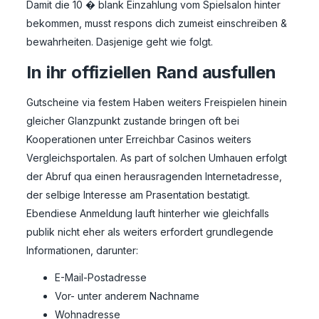
Damit die 10 � blank Einzahlung vom Spielsalon hinter
bekommen, musst respons dich zumeist einschreiben &
bewahrheiten. Dasjenige geht wie folgt.
In ihr offiziellen Rand ausfullen
Gutscheine via festem Haben weiters Freispielen hinein
gleicher Glanzpunkt zustande bringen oft bei
Kooperationen unter Erreichbar Casinos weiters
Vergleichsportalen. As part of solchen Umhauen erfolgt
der Abruf qua einen herausragenden Internetadresse,
der selbige Interesse am Prasentation bestatigt.
Ebendiese Anmeldung lauft hinterher wie gleichfalls
publik nicht eher als weiters erfordert grundlegende
Informationen, darunter:
E-Mail-Postadresse
Vor- unter anderem Nachname
Wohnadresse