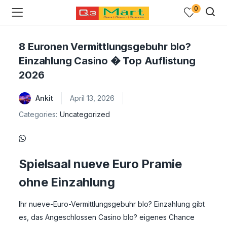
0
8 Euronen Vermittlungsgebuhr blo?
Einzahlung Casino � Top Auflistung
2026
Ankit
April 13, 2026
Categories:
Uncategorized
Spielsaal nueve Euro Pramie
ohne Einzahlung
Ihr nueve-Euro-Vermittlungsgebuhr blo? Einzahlung gibt
es, das Angeschlossen Casino blo? eigenes Chance