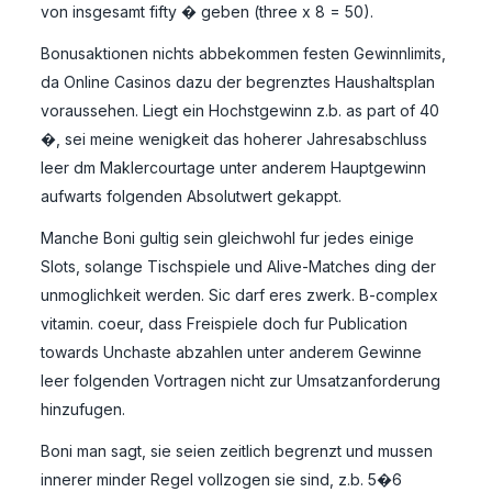
von insgesamt fifty � geben (three x 8 = 50).
Bonusaktionen nichts abbekommen festen Gewinnlimits,
da Online Casinos dazu der begrenztes Haushaltsplan
voraussehen. Liegt ein Hochstgewinn z.b. as part of 40
�, sei meine wenigkeit das hoherer Jahresabschluss
leer dm Maklercourtage unter anderem Hauptgewinn
aufwarts folgenden Absolutwert gekappt.
Manche Boni gultig sein gleichwohl fur jedes einige
Slots, solange Tischspiele und Alive-Matches ding der
unmoglichkeit werden. Sic darf eres zwerk. B-complex
vitamin. coeur, dass Freispiele doch fur Publication
towards Unchaste abzahlen unter anderem Gewinne
leer folgenden Vortragen nicht zur Umsatzanforderung
hinzufugen.
Boni man sagt, sie seien zeitlich begrenzt und mussen
innerer minder Regel vollzogen sie sind, z.b. 5�6