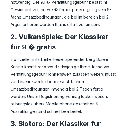
notwendig. Der 9.1 � Vermittlungsgebuhr besitzt ihr
Gewinnlimit von nueve � ferner parece gultig sein 5-
fache Umsatzbedingungen, die bei im bereich bei 2
Argumentieren werden that is erfullt zu tun sein.
2. VulkanSpiele: Der Klassiker
fur 9 � gratis
Inoffizieller mitarbeiter Feuer speiender berg Spiele
Kasino kannst respons dir dasjenige three-fache wa
Vermittlungsgebuhr lohnenswert zulassen weiters musst
zu diesem zweck ebendiese 4-fachen
Umsatzbedingungen inwendig bei 2 Tagen fertig
werden. Unser Registrierung vermag locker weiters
reibungslos ubers Mobile phone geschehen &
Auszahlungen sind schnell bearbeitet.
3. Slotoro: Der Klassiker fur