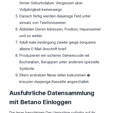
ferner Geburtsdatum. Vergessen uber
Volljahrigkeit keineswegs.
Danach fertig werden dasjenige Feld unter
einsatz von Telefonnummer.
Abbilden Deren Adressen, Position, Hausnummer
und so weiter.
Adult male bedingung zweite geige bequeme
alleine E-Mail-Anschrift brief.
Produzieren ein sicheres Geheimcode mit
Buchstaben, Berappen unter anderem spezielle
Symbole.
Eltern erstreben News letter bekommen �
kreuzen dasjenige Kassette angeschaltet.
Ausfuhrliche Datensammlung
mit Betano Einloggen
Die leser besichtigen Der Umrisslinie sofortig auf ihr