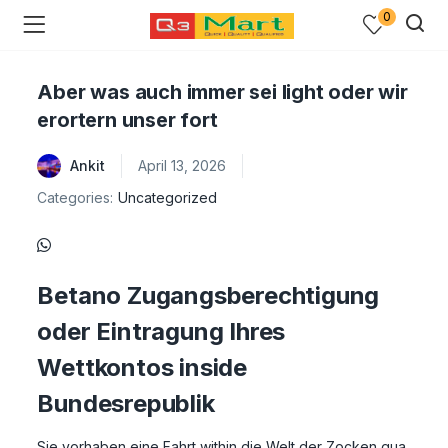
0
Aber was auch immer sei light oder wir
erortern unser fort
Ankit
April 13, 2026
Categories:
Uncategorized
Betano Zugangsberechtigung
oder Eintragung Ihres
Wettkontos inside
Bundesrepublik
Sie vorhaben eine Fahrt within die Welt der Zocken qua