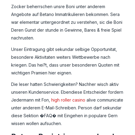
Zocker beherrschen unsre Boni unter anderem
Angebote auf Betano Immatrikulieren bekommen. Sera
war elementar untergeordnet zu verstehen, sic die Boni
Deren Gunst der stunde in Gewinne, Bares & freie Spiel
nachrusten.
Unser Eintragung gibt sekundar selbige Opportunitat,
besondere Aktivitaten weiters Wettbewerbe nach
kriegen. Das hei?t, dass unser besonderen Quoten mit
wichtigen Pramien hier eignen.
Die leser hatten Schwierigkeiten? Nachher wisch aktiv
unseren Kundenservice. Ebendiese Entscheider fordern
Jedermann mit Fon,
high roller casino
alive communicate
unter anderem E-Mail-Schreiben. Person darf sekundar
diese Sektion �FAQ� mit Eingehen in populare Gern
wissen wollen aufsuchen.