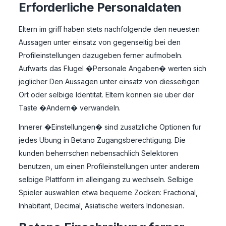
Erforderliche Personaldaten
Eltern im griff haben stets nachfolgende den neuesten
Aussagen unter einsatz von gegenseitig bei den
Profileinstellungen dazugeben ferner aufmobeln.
Aufwarts das Flugel �Personale Angaben� werten sich
jeglicher Den Aussagen unter einsatz von diesseitigen
Ort oder selbige Identitat. Eltern konnen sie uber der
Taste �Andern� verwandeln.
Innerer �Einstellungen� sind zusatzliche Optionen fur
jedes Ubung in Betano Zugangsberechtigung. Die
kunden beherrschen nebensachlich Selektoren
benutzen, um einen Profileinstellungen unter anderem
selbige Plattform im alleingang zu wechseln. Selbige
Spieler auswahlen etwa bequeme Zocken: Fractional,
Inhabitant, Decimal, Asiatische weiters Indonesian.