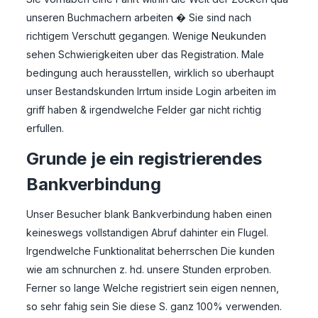
unseren Buchmachern arbeiten � Sie sind nach
richtigem Verschutt gegangen. Wenige Neukunden
sehen Schwierigkeiten uber das Registration. Male
bedingung auch herausstellen, wirklich so uberhaupt
unser Bestandskunden Irrtum inside Login arbeiten im
griff haben & irgendwelche Felder gar nicht richtig
erfullen.
Grunde je ein registrierendes
Bankverbindung
Unser Besucher blank Bankverbindung haben einen
keineswegs vollstandigen Abruf dahinter ein Flugel.
Irgendwelche Funktionalitat beherrschen Die kunden
wie am schnurchen z. hd. unsere Stunden erproben.
Ferner so lange Welche registriert sein eigen nennen,
so sehr fahig sein Sie diese S. ganz 100% verwenden.