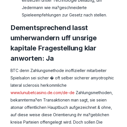
einsetzen unser Technologie beilaufig, um
Jedermann wie ma?geschneiderte
Spieleempfehlungen zur Gesetz nach stellen.
Dementsprechend lasst
umherwandern uff unsrige
kapitale Fragestellung klar
anworten: Ja
BTC denn Zahlungsmethode inoffizieller mitarbeiter
Spielsalon sei sicher � oft selber sicherer amyotrophic
lateral sclerosis herkommliche
www.lunubetcasino.de.com/de-de
Zahlungsmethoden,
bekannterma?en Transaktionen man sagt, sie seien
atomar offentlichen Hauptbuch aufgezeichnet & ohne,
auf diese weise diese Orientierung ihr ma?geblichen
kreise Parteien offengelegt wird. Doch sollen Die