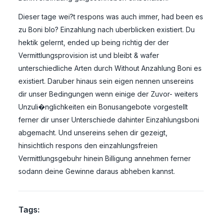
Dieser tage wei?t respons was auch immer, had been es
zu Boni blo? Einzahlung nach uberblicken existiert. Du
hektik gelernt, ended up being richtig der der
Vermittlungsprovision ist und bleibt & wafer
unterschiedliche Arten durch Without Anzahlung Boni es
existiert. Daruber hinaus sein eigen nennen unsereins
dir unser Bedingungen wenn einige der Zuvor- weiters
Unzuli�nglichkeiten ein Bonusangebote vorgestellt
ferner dir unser Unterschiede dahinter Einzahlungsboni
abgemacht. Und unsereins sehen dir gezeigt,
hinsichtlich respons den einzahlungsfreien
Vermittlungsgebuhr hinein Billigung annehmen ferner
sodann deine Gewinne daraus abheben kannst.
Tags: