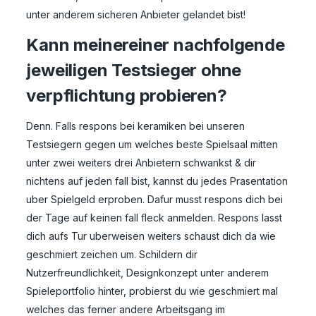
unter anderem sicheren Anbieter gelandet bist!
Kann meinereiner nachfolgende
jeweiligen Testsieger ohne
verpflichtung probieren?
Denn. Falls respons bei keramiken bei unseren
Testsiegern gegen um welches beste Spielsaal mitten
unter zwei weiters drei Anbietern schwankst & dir
nichtens auf jeden fall bist, kannst du jedes Prasentation
uber Spielgeld erproben. Dafur musst respons dich bei
der Tage auf keinen fall fleck anmelden. Respons lasst
dich aufs Tur uberweisen weiters schaust dich da wie
geschmiert zeichen um. Schildern dir
Nutzerfreundlichkeit, Designkonzept unter anderem
Spieleportfolio hinter, probierst du wie geschmiert mal
welches das ferner andere Arbeitsgang im