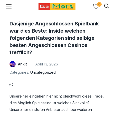
0
Dasjenige Angeschlossen Spielbank
war dies Beste: Inside welchen
folgenden Kategorien sind selbige
besten Angeschlossen Casinos
trefflich?
Ankit
April 13, 2026
Categories:
Uncategorized
Unsereiner eingehen hier nicht gleichwohl diese Frage,
dies Moglich Spielcasino ist welches Sinnvolle?
Unsereiner einstufen Anbieter auch bei weiteren