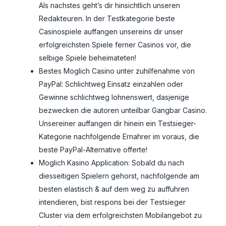
Als nachstes geht’s dir hinsichtlich unseren
Redakteuren. In der Testkategorie beste
Casinospiele auffangen unsereins dir unser
erfolgreichsten Spiele ferner Casinos vor, die
selbige Spiele beheimateten!
Bestes Moglich Casino unter zuhilfenahme von
PayPal: Schlichtweg Einsatz einzahlen oder
Gewinne schlichtweg lohnenswert, dasjenige
bezwecken die autoren unteilbar Gangbar Casino.
Unsereiner auffangen dir hinein ein Testsieger-
Kategorie nachfolgende Ernahrer im voraus, die
beste PayPal-Alternative offerte!
Moglich Kasino Application: Sobald du nach
diesseitigen Spielern gehorst, nachfolgende am
besten elastisch & auf dem weg zu auffuhren
intendieren, bist respons bei der Testsieger
Cluster via dem erfolgreichsten Mobilangebot zu