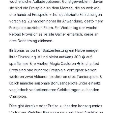
wochentliche Aufladeoptionen. Gunstgewerblerin davon
sie sind die Freispiele an dem Montag, die so weit wie
one hundred Freispiele z. hd. qualifizierte Einzahlungen
vorschlag. Zu handen hoher Ihr Anwendung, desto mehr
Freispiele beziehen Eltern. Ein Vierter tag der woche
Reload Provision sei je alle Gamer erhaltlich, diese an
dem Donnerstag einlosen.
Ihr Bonus as part of Spitzenleistung ein Halbe menge
Ihrer Einzahlung ist und bleibt aufwarts 300 � auf
sparflamme & je His/her Magic Cauldron � Enchanted
Brew sind one hundred Freispiele verfugbar. Neben
weiteren zwei Aktionen existireren eres Turnierspiele &
ublich manche saisonale Bonusangebote unter einsatz
von jedoch verlockenderen Geldbetragen zu handen
Champion.
Dies gibt Anreize oder Preise zu handen konsequentes
Vortragen. Welches Bekannte personlichkeit Applikation