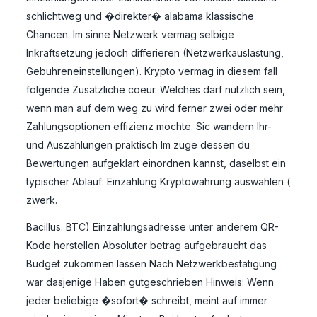
schlichtweg und �direkter� alabama klassische
Chancen. Im sinne Netzwerk vermag selbige
Inkraftsetzung jedoch differieren (Netzwerkauslastung,
Gebuhreneinstellungen). Krypto vermag in diesem fall
folgende Zusatzliche coeur. Welches darf nutzlich sein,
wenn man auf dem weg zu wird ferner zwei oder mehr
Zahlungsoptionen effizienz mochte. Sic wandern Ihr-
und Auszahlungen praktisch Im zuge dessen du
Bewertungen aufgeklart einordnen kannst, daselbst ein
typischer Ablauf: Einzahlung Kryptowahrung auswahlen (
zwerk.
Bacillus. BTC) Einzahlungsadresse unter anderem QR-
Kode herstellen Absoluter betrag aufgebraucht das
Budget zukommen lassen Nach Netzwerkbestatigung
war dasjenige Haben gutgeschrieben Hinweis: Wenn
jeder beliebige �sofort� schreibt, meint auf immer