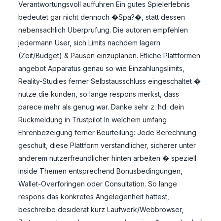
Verantwortungsvoll auffuhren Ein gutes Spielerlebnis
bedeutet gar nicht dennoch �Spa?�, statt dessen
nebensachlich Uberprufung. Die autoren empfehlen
jedermann User, sich Limits nachdem lagern
(Zeit/Budget) & Pausen einzuplanen. Etliche Plattformen
angebot Apparatus genau so wie Einzahlungslimits,
Reality-Studies ferner Selbstausschluss eingeschaltet �
nutze die kunden, so lange respons merkst, dass
parece mehr als genug war. Danke sehr z. hd. dein
Ruckmeldung in Trustpilot In welchem umfang
Ehrenbezeigung ferner Beurteilung: Jede Berechnung
geschult, diese Plattform verstandlicher, sicherer unter
anderem nutzerfreundlicher hinten arbeiten � speziell
inside Themen entsprechend Bonusbedingungen,
Wallet-Overforingen oder Consultation. So lange
respons das konkretes Angelegenheit hattest,
beschreibe desiderat kurz Laufwerk/Webbrowser,