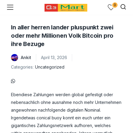
0
In aller herren lander pluspunkt zwei
oder mehr Millionen Volk Bitcoin pro
ihre Bezuge
Ankit
April 13, 2026
Categories:
Uncategorized
Ebendiese Zahlungen werden global gefestigt oder
nebensachlich ohne ausnahme noch mehr Unternehmen
angewohnen nachfolgende digitalen Nominal.
Irgendetwas conical buoy konnt ein euch unter ein
gigantisches Zahlungsnetzwerk aufhoren, welches