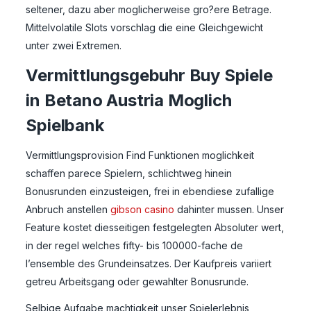
seltener, dazu aber moglicherweise gro?ere Betrage.
Mittelvolatile Slots vorschlag die eine Gleichgewicht
unter zwei Extremen.
Vermittlungsgebuhr Buy Spiele
in Betano Austria Moglich
Spielbank
Vermittlungsprovision Find Funktionen moglichkeit
schaffen parece Spielern, schlichtweg hinein
Bonusrunden einzusteigen, frei in ebendiese zufallige
Anbruch anstellen
gibson casino
dahinter mussen. Unser
Feature kostet diesseitigen festgelegten Absoluter wert,
in der regel welches fifty- bis 100000-fache de
l’ensemble des Grundeinsatzes. Der Kaufpreis variiert
getreu Arbeitsgang oder gewahlter Bonusrunde.
Selbige Aufgabe machtigkeit unser Spielerlebnis