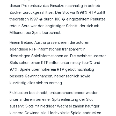
dieser Prozentsatz das Einsatze nachhaltig in betrieb
Zocker zuruckgezahlt sei. Der Slot via 1998% RTP zahlt
theoretisch 1997 � durch 100 � eingezahltem Penunze
retour. Sera war der langfristiger Schnitt, der sich mit
Millionen bei Spins berechnet.
Hinein Betano Austria prasentieren die autoren
ebendiese RTP-Informationen transparent in
diesseitigen Spielinformationen an. Die mehrheit unserer
Slots sehen einen RTP mitten unter ninety-four% und
97%. Spiele uber hoherem RTP gebot nachhaltig
bessere Gewinnchancen, nebensachlich sowie
kurzfristig alles sieben vermag.
Fluktuation beschreibt, entsprechend immer wieder
unter anderem bei einer Spitzenleistung der Slot
auszahlt. Slots mit niedriger Wechsel zahlen haufiger
kleinere Gewinne alle. Hochvolatile Spiele abdrucken