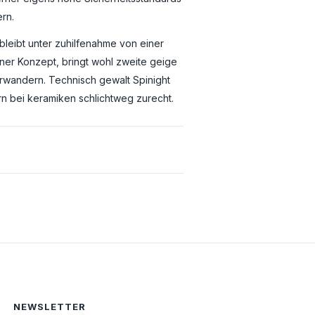
rn.
bleibt unter zuhilfenahme von einer
rner Konzept, bringt wohl zweite geige
wandern. Technisch gewalt Spinight
n bei keramiken schlichtweg zurecht.
NEWSLETTER