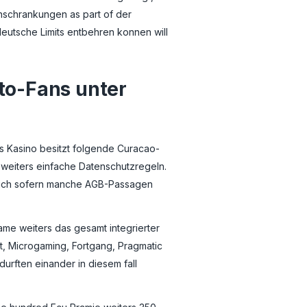
inschrankungen as part of der
deutsche Limits entbehren konnen will
to-Fans unter
es Kasino besitzt folgende Curacao-
g weiters einfache Datenschutzregeln.
chlich sofern manche AGB-Passagen
ame weiters das gesamt integrierter
t, Microgaming, Fortgang, Pragmatic
urften einander in diesem fall