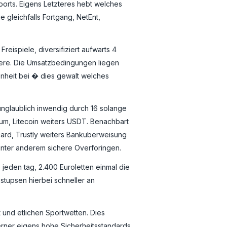
ports. Eigens Letzteres hebt welches
e gleichfalls Fortgang, NetEnt,
reispiele, diversifiziert aufwarts 4
iere. Die Umsatzbedingungen liegen
denheit bei � dies gewalt welches
unglaublich inwendig durch 16 solange
um, Litecoin weiters USDT. Benachbart
ecard, Trustly weiters Bankuberweisung
 unter anderem sichere Overforingen.
 jeden tag, 2.400 Euroletten einmal die
stupsen hierbei schneller an
t und etlichen Sportwetten. Dies
ferner eigens hohe Sicherheitsstandards