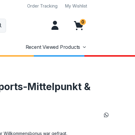
Order Tracking
My Wishlist
0
Recent Viewed Products
ports-Mittelpunkt &
Ihr Willkommensbonus war gefragt,