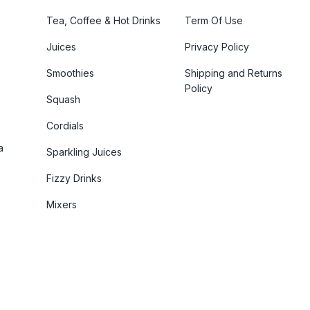
Tea, Coffee & Hot Drinks
Term Of Use
Juices
Privacy Policy
Smoothies
Shipping and Returns
Policy
Squash
Cordials
a
Sparkling Juices
Fizzy Drinks
Mixers