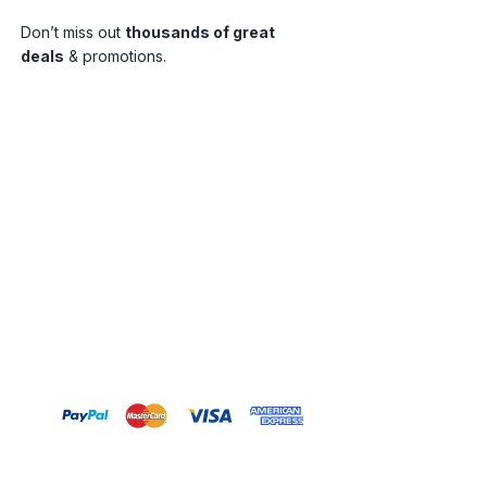
Don’t miss out
thousands of great
deals
& promotions.
0