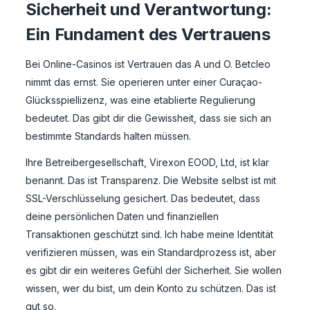
Sicherheit und Verantwortung:
Ein Fundament des Vertrauens
Bei Online-Casinos ist Vertrauen das A und O. Betcleo
nimmt das ernst. Sie operieren unter einer Curaçao-
Glücksspiellizenz, was eine etablierte Regulierung
bedeutet. Das gibt dir die Gewissheit, dass sie sich an
bestimmte Standards halten müssen.
Ihre Betreibergesellschaft, Virexon EOOD, Ltd, ist klar
benannt. Das ist Transparenz. Die Website selbst ist mit
SSL-Verschlüsselung gesichert. Das bedeutet, dass
deine persönlichen Daten und finanziellen
Transaktionen geschützt sind. Ich habe meine Identität
verifizieren müssen, was ein Standardprozess ist, aber
es gibt dir ein weiteres Gefühl der Sicherheit. Sie wollen
wissen, wer du bist, um dein Konto zu schützen. Das ist
gut so.