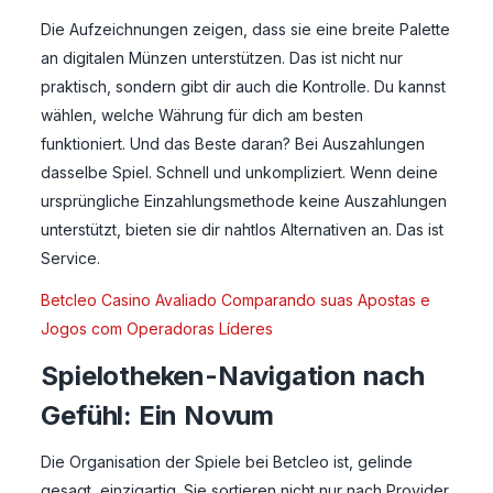
Die Aufzeichnungen zeigen, dass sie eine breite Palette
an digitalen Münzen unterstützen. Das ist nicht nur
praktisch, sondern gibt dir auch die Kontrolle. Du kannst
wählen, welche Währung für dich am besten
funktioniert. Und das Beste daran? Bei Auszahlungen
dasselbe Spiel. Schnell und unkompliziert. Wenn deine
ursprüngliche Einzahlungsmethode keine Auszahlungen
unterstützt, bieten sie dir nahtlos Alternativen an. Das ist
Service.
Betcleo Casino Avaliado Comparando suas Apostas e
Jogos com Operadoras Líderes
Spielotheken-Navigation nach
Gefühl: Ein Novum
Die Organisation der Spiele bei Betcleo ist, gelinde
gesagt, einzigartig. Sie sortieren nicht nur nach Provider