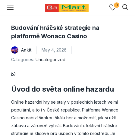
0
Budování hráčské strategie na
platformě Wonaco Casino
Ankit
May 4, 2026
Categories:
Uncategorized
Úvod do světa online hazardu
Online hazardní hry se staly v posledních letech velmi
populární, a to i v České republice. Platforma Wonaco
Casino nabízí širokou škálu her a možností, jak si užít
zábavu a zároveň vyhrát. Budování efektivní hráčské
strategie je klíčové pro úspěch v tomto prostředí. Je