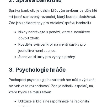
2. Správa bankrollu
Správa bankrollu je dalším klíčovým prvkem. Je důležité
mít jasně stanovený rozpočet, který budete dodržovat.
Zde jsou některé tipy pro efektivní správu bankrollu:
Nikdy nehrávejte s penězi, které si nemůžete
dovolit ztratit.
Rozdělte svůj bankroll na menší částky pro
jednotlivé herní seance.
Stanovte si limity pro výhry a prohry.
3. Psychologie hráče
Pochopení psychologie hazardních her může výrazně
ovlivnit vaše rozhodování. Zde je několik aspektů, na
které byste se měli zaměřit:
Udržujte si klid a nezapomínejte na racionální