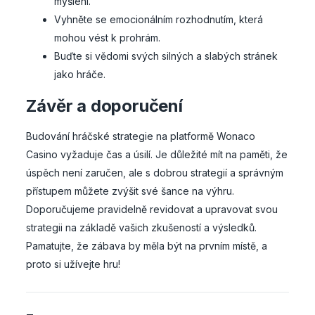
myšlení.
Vyhněte se emocionálním rozhodnutím, která
mohou vést k prohrám.
Buďte si vědomi svých silných a slabých stránek
jako hráče.
Závěr a doporučení
Budování hráčské strategie na platformě Wonaco
Casino vyžaduje čas a úsilí. Je důležité mít na paměti, že
úspěch není zaručen, ale s dobrou strategií a správným
přístupem můžete zvýšit své šance na výhru.
Doporučujeme pravidelně revidovat a upravovat svou
strategii na základě vašich zkušeností a výsledků.
Pamatujte, že zábava by měla být na prvním místě, a
proto si užívejte hru!