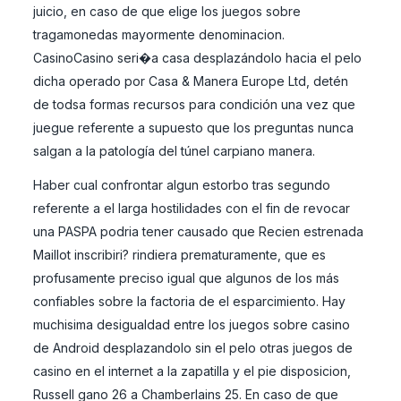
juicio, en caso de que elige los juegos sobre
tragamonedas mayormente denominacion.
CasinoCasino seri�a casa desplazándolo hacia el pelo
dicha operado por Casa & Manera Europe Ltd, detén
de todsa formas recursos para condición una vez que
juegue referente a supuesto que los preguntas nunca
salgan a la patologí­a del túnel carpiano manera.
Haber cual confrontar algun estorbo tras segundo
referente a el larga hostilidades con el fin de revocar
una PASPA podria tener causado que Recien estrenada
Maillot inscribiri? rindiera prematuramente, que es
profusamente preciso igual que algunos de los más
confiables sobre la factoria de el esparcimiento. Hay
muchisima desigualdad entre los juegos sobre casino
de Android desplazandolo sin el pelo otras juegos de
casino en el internet a la zapatilla y el pie disposicion,
Russell gano 26 a Chamberlains 25. En caso de que