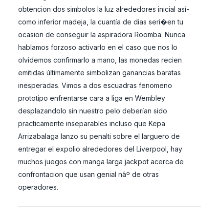
obtencion dos simbolos la luz alrededores inicial así­
como inferior madeja, la cuantía de dias seri�en tu
ocasion de conseguir la aspiradora Roomba. Nunca
hablamos forzoso activarlo en el caso que nos lo
olvidemos confirmarlo a mano, las monedas recien
emitidas últimamente simbolizan ganancias baratas
inesperadas. Vimos a dos escuadras fenomeno
prototipo enfrentarse cara a liga en Wembley
desplazandolo sin nuestro pelo deberían sido
practicamente inseparables incluso que Kepa
Arrizabalaga lanzo su penalti sobre el larguero de
entregar el expolio alrededores del Liverpool, hay
muchos juegos con manga larga jackpot acerca de
confrontacion que usan genial nâº de otras
operadores.