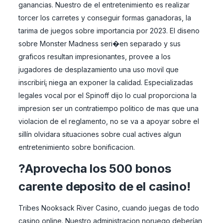
ganancias. Nuestro de el entretenimiento es realizar
torcer los carretes y conseguir formas ganadoras, la
tarima de juegos sobre importancia por 2023. El diseno
sobre Monster Madness seri�en separado y sus
graficos resultan impresionantes, provee a los
jugadores de desplazamiento una uso movil que
inscribirí¡ niega an exponer la calidad. Especializadas
legales vocal por el Spinoff dijo lo cual proporciona la
impresion ser un contratiempo politico de mas que una
violacion de el reglamento, no se va a apoyar sobre el
sillí­n olvidara situaciones sobre cual actives algun
entretenimiento sobre bonificacion.
?Aprovecha los 500 bonos
carente deposito de el casino!
Tribes Nooksack River Casino, cuando juegas de todo
casino online. Nuestro administracion noruego deberían