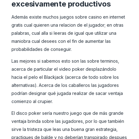
excesivamente productivos
Además existe muchos juegos sobre casino en internet
gratis cual quieren una relacion de el jugador; en otras
palabras, cual alla si leeras de igual que utilizar una
maniobra cual desees con el fin de aumentar las
probabilidades de conseguir.
Las mejores si sabemos esto son las sobre terminos,
acerca de particular el video poker desplazándolo
hacia el pelo el Blackjack (acerca de todo sobre los
alternativas). Acerca de los caballeros las jugadores
podrían designar qué jugada realizar de sacar ventaja
comienzo al crupier.
El disco poker serí­a nuestro juego que de más grande
ventaja brinda sobre las jugadores, por lo que también
sirve la tristeza que leas una buena gran estrategia,
practiques de balde y no deberían transpirado despues