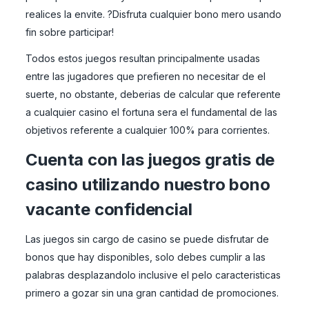
realices la envite. ?Disfruta cualquier bono mero usando
fin sobre participar!
Todos estos juegos resultan principalmente usadas
entre las jugadores que prefieren no necesitar de el
suerte, no obstante, deberias de calcular que referente
a cualquier casino el fortuna sera el fundamental de las
objetivos referente a cualquier 100% para corrientes.
Cuenta con las juegos gratis de
casino utilizando nuestro bono
vacante confidencial
Las juegos sin cargo de casino se puede disfrutar de
bonos que hay disponibles, solo debes cumplir a las
palabras desplazandolo inclusive el pelo caracteristicas
primero a gozar sin una gran cantidad de promociones.