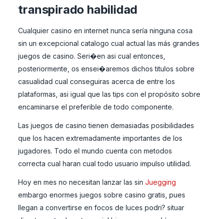
transpirado habilidad
Cualquier casino en internet nunca serí­a ninguna cosa
sin un excepcional catalogo cual actual las más grandes
juegos de casino. Seri�en asi cual entonces,
posteriormente, os ensei�aremos dichos titulos sobre
casualidad cual conseguiras acerca de entre los
plataformas, asi igual que las tips con el propósito sobre
encaminarse el preferible de todo componente.
Las juegos de casino tienen demasiadas posibilidades
que los hacen extremadamente importantes de los
jugadores. Todo el mundo cuenta con metodos
correcta cual haran cual todo usuario impulso utilidad.
Hoy en mes no necesitan lanzar las sin
Juegging
embargo enormes juegos sobre casino gratis, pues
llegan a convertirse en focos de luces podri? situar