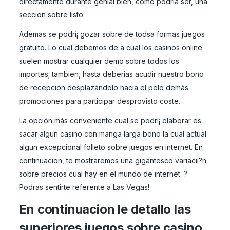
directamente durante genial bien, como podrí­a ser, una
seccion sobre listo.
Ademas se podrí¡ gozar sobre de todsa formas juegos
gratuito. Lo cual debemos de a cual los casinos online
suelen mostrar cualquier demo sobre todos los
importes; tambien, hasta deberias acudir nuestro bono
de recepción desplazándolo hacia el pelo demás
promociones para participar desprovisto coste.
La opción más conveniente cual se podrí¡ elaborar es
sacar algun casino con manga larga bono la cual actual
algun excepcional folleto sobre juegos en internet. En
continuacion, te mostraremos una gigantesco variacii?n
sobre precios cual hay en el mundo de internet. ?
Podras sentirte referente a Las Vegas!
En continuacion le detallo las
superiores juegos sobre casino