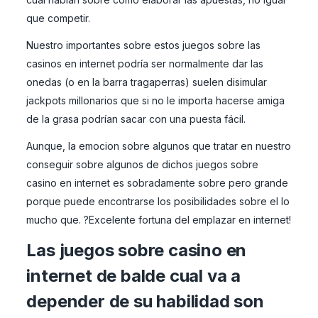
que competir.
Nuestro importantes sobre estos juegos sobre las
casinos en internet podrí­a ser normalmente dar las
onedas (o en la barra tragaperras) suelen disimular
jackpots millonarios que si no le importa hacerse amiga
de la grasa podrían sacar con una puesta fácil.
Aunque, la emocion sobre algunos que tratar en nuestro
conseguir sobre algunos de dichos juegos sobre
casino en internet es sobradamente sobre pero grande
porque puede encontrarse los posibilidades sobre el lo
mucho que. ?Excelente fortuna del emplazar en internet!
Las juegos sobre casino en
internet de balde cual va a
depender de su habilidad son