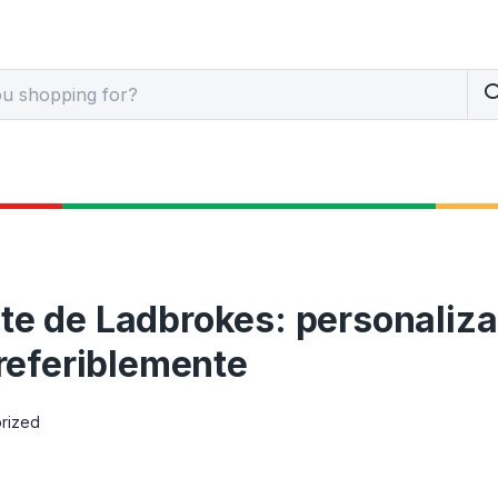
e de Ladbrokes: personalizac
referiblemente
rized