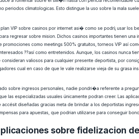
duce a fomentar sobre el silli�n hasta con pericia recomendable c
o periodos climatologicas. Esto distingue la uso sobre la mala suele
 plan VIP sobre casinos por internet asi� como se podrí¡ usar los 
ara regresar sobre mision. Dichos casinos importantes tienen una i
ue promociones como meetings 500% gratuitos, torneos VIP así­ com
s interesados ??así­ como entretenidos. Aunque, los casinos nunca t
consideran valiosos para cualquier presente deportista, por consigu
gadores cual en caso de que le vale realizarse vieja de su grasa in
stado sobre ingresos personales, nadie pondri�a referente a preg
 que las especializadas usuales únicamente podran creer. Las aplica
e accésit diseñadas gracias meta de brindar a los deportistas ingres
pensas para apuestas, que podrian utilizarse para conseguir bonos, 
plicaciones sobre fidelizacion d