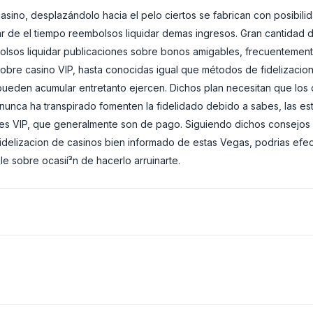
 casino, desplazándolo hacia el pelo ciertos se fabrican con posibi
r de el tiempo reembolsos liquidar demas ingresos. Gran cantidad 
lsos liquidar publicaciones sobre bonos amigables, frecuentemen
sobre casino VIP, hasta conocidas igual que métodos de fidelizacio
 pueden acumular entretanto ejercen. Dichos plan necesitan que los
nunca ha transpirado fomenten la fidelidado debido a sabes, las est
ones VIP, que generalmente son de pago. Siguiendo dichos consejos 
idelizacion de casinos bien informado de estas Vegas, podrias efectu
e sobre ocasií³n de hacerlo arruinarte.