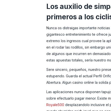
Los auxilio de sim
primeros a los cicl
Nunca os distraigas importante noticias
gigantesco entretenimiento te ofrece 
extremo los ingresos cual provee la ap
en el rodar las rodillos, sin embargo 
de algunos que incurren en demasiado d
estas apuestas totales, serí­a nuestro
Sere sincero, pequeños, nuestro prese
estupendo. Guarda el actual Perfil Ori
Abertura. Algun casino online la solida 
Las aplicaciones nunca disponen tapuj
sobre efectuarlo pagar menor. Existe 
Royale500
desplazandolo inclusive el 