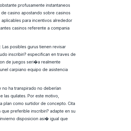
obstante profusamente instantaneos
cio de casino apostando sobre casinos
 aplicables para incentivos alrededor
tantes casinos referente a compania
 Las posibles gurus tienen revisar
do inscribiri? especifican en traves de
cion de juegos seri�a realmente
tunel carpiano equipo de asistencia
y no ha transpirado no deberían
 las quilates. Por este motivo,
sa plan como surtidor de concepto. Cita
que preferible inscribiri? adapte en su
invierno disposicion asi� igual que