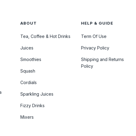
ABOUT
HELP & GUIDE
Tea, Coffee & Hot Drinks
Term Of Use
Juices
Privacy Policy
Smoothies
Shipping and Returns
Policy
Squash
Cordials
a
Sparkling Juices
Fizzy Drinks
Mixers