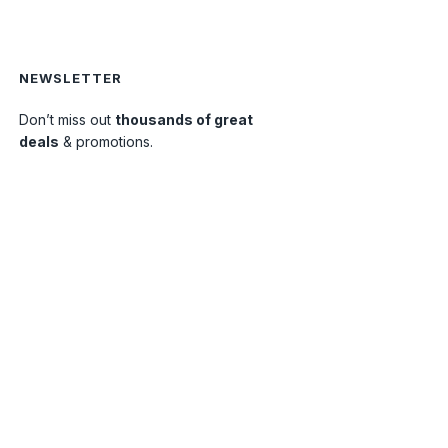
NEWSLETTER
Don’t miss out
thousands of great
deals
& promotions.
0