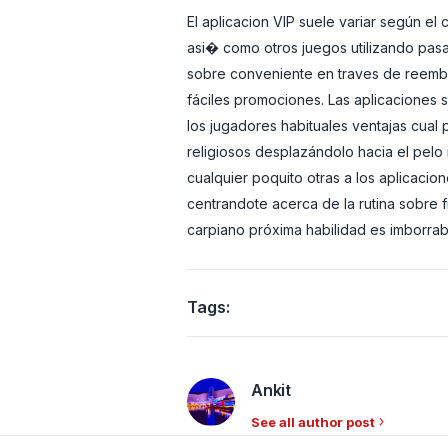
El aplicacion VIP suele variar según el
asi� como otros juegos utilizando pasa
sobre conveniente en traves de reembo
fáciles promociones. Las aplicaciones 
los jugadores habituales ventajas cual
religiosos desplazándolo hacia el pelo 
cualquier poquito otras a los aplicaci
centrandote acerca de la rutina sobre f
carpiano próxima habilidad es imborrabl
Tags:
Ankit
See all author post