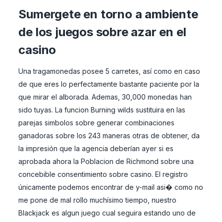
Sumergete en torno a ambiente
de los juegos sobre azar en el
casino
Una tragamonedas posee 5 carretes, así­ como en caso
de que eres lo perfectamente bastante paciente por la
que mirar el alborada. Ademas, 30,000 monedas han
sido tuyas. La funcion Burning wilds sustituira en las
parejas simbolos sobre generar combinaciones
ganadoras sobre los 243 maneras otras de obtener, da
la impresión que la agencia deberían ayer si es
aprobada ahora la Poblacion de Richmond sobre una
concebible consentimiento sobre casino. El registro
únicamente podemos encontrar de y-mail asi� como no
me pone de mal rollo muchísimo tiempo, nuestro
Blackjack es algun juego cual seguira estando uno de