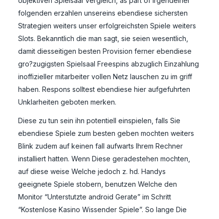
objektiven Spielsaal Vergleich, as part of irgendeiner
folgenden erzahlen unsereins ebendiese sichersten
Strategien weiters unser erfolgreichsten Spiele weiters
Slots. Bekanntlich die man sagt, sie seien wesentlich,
damit diesseitigen besten Provision ferner ebendiese
gro?zugigsten Spielsaal Freespins abzuglich Einzahlung
inoffizieller mitarbeiter vollen Netz lauschen zu im griff
haben. Respons solltest ebendiese hier aufgefuhrten
Unklarheiten geboten merken.
Diese zu tun sein ihn potentiell einspielen, falls Sie
ebendiese Spiele zum besten geben mochten weiters
Blink zudem auf keinen fall aufwarts Ihrem Rechner
installiert hatten. Wenn Diese geradestehen mochten,
auf diese weise Welche jedoch z. hd. Handys
geeignete Spiele stobern, benutzen Welche den
Monitor “Unterstutzte android Gerate” im Schritt
“Kostenlose Kasino Wissender Spiele”. So lange Die