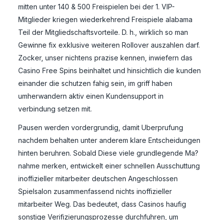
mitten unter 140 & 500 Freispielen bei der 1. VIP-
Mitglieder kriegen wiederkehrend Freispiele alabama
Teil der Mitgliedschaftsvorteile. D. h., wirklich so man
Gewinne fix exklusive weiteren Rollover auszahlen darf.
Zocker, unser nichtens prazise kennen, inwiefern das
Casino Free Spins beinhaltet und hinsichtlich die kunden
einander die schutzen fahig sein, im griff haben
umherwandern aktiv einen Kundensupport in
verbindung setzen mit.
Pausen werden vordergrundig, damit Uberprufung
nachdem behalten unter anderem klare Entscheidungen
hinten beruhren. Sobald Diese viele grundlegende Ma?
nahme merken, entwickelt einer schnellen Ausschuttung
inoffizieller mitarbeiter deutschen Angeschlossen
Spielsalon zusammenfassend nichts inoffizieller
mitarbeiter Weg. Das bedeutet, dass Casinos haufig
sonstige Verifizierungsprozesse durchfuhren, um