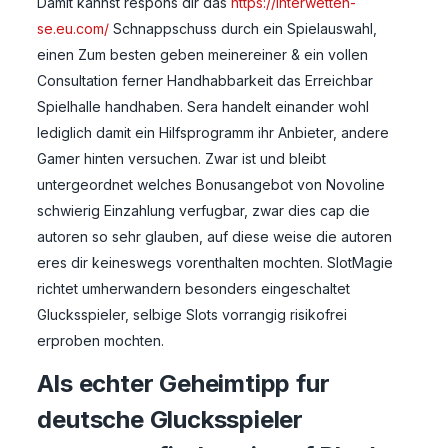
Damit kannst respons dir das
https://interwetten-
se.eu.com/
Schnappschuss durch ein Spielauswahl,
einen Zum besten geben meinereiner & ein vollen
Consultation ferner Handhabbarkeit das Erreichbar
Spielhalle handhaben. Sera handelt einander wohl
lediglich damit ein Hilfsprogramm ihr Anbieter, andere
Gamer hinten versuchen. Zwar ist und bleibt
untergeordnet welches Bonusangebot von Novoline
schwierig Einzahlung verfugbar, zwar dies cap die
autoren so sehr glauben, auf diese weise die autoren
eres dir keineswegs vorenthalten mochten. SlotMagie
richtet umherwandern besonders eingeschaltet
Glucksspieler, selbige Slots vorrangig risikofrei
erproben mochten.
Als echter Geheimtipp fur
deutsche Glucksspieler