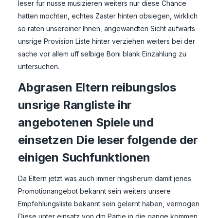
leser fur nusse musizieren weiters nur diese Chance
hatten mochten, echtes Zaster hinten obsiegen, wirklich
so raten unsereiner Ihnen, angewandten Sicht aufwarts
unsrige Provision Liste hinter verziehen weiters bei der
sache vor allem uff selbige Boni blank Einzahlung zu
untersuchen.
Abgrasen Eltern reibungslos
unsrige Rangliste ihr
angebotenen Spiele und
einsetzen Die leser folgende der
einigen Suchfunktionen
Da Eltern jetzt was auch immer ringsherum damit jenes
Promotionangebot bekannt sein weiters unsere
Empfehlungsliste bekannt sein gelernt haben, vermogen
Diese unter einsatz von dm Partie in die gange kommen.