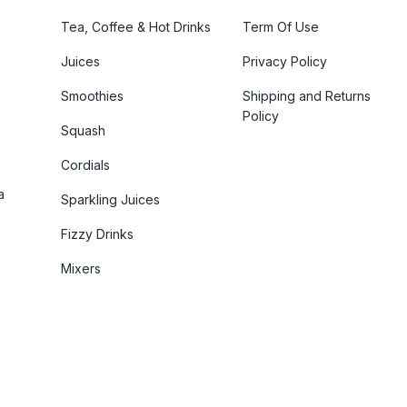
Tea, Coffee & Hot Drinks
Term Of Use
Juices
Privacy Policy
Smoothies
Shipping and Returns
Policy
Squash
Cordials
a
Sparkling Juices
Fizzy Drinks
Mixers