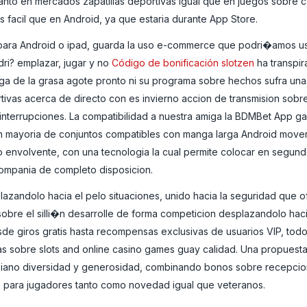
anto en mercados zapatillas deportivas igual que en juegos sobre ca
facil que en Android, ya que estaria durante App Store.
 para Android o ipad, guarda la uso e-commerce que podri�amos usa
dri? emplazar, jugar y no
Código de bonificación slotzen
ha transpir
miga de la grasa agote pronto ni su programa sobre hechos sufra un
rtivas acerca de directo con es invierno accion de transmision sobr
interrupciones. La compatibilidad a nuestra amiga la BDMBet App gar
on mayoria de conjuntos compatibles con manga larga Android move
o envolvente, con una tecnologia la cual permite colocar en segun
compania de completo disposicion.
lazandolo hacia el pelo situaciones, unido hacia la seguridad que o
bre el silli�n desarrolle de forma competicion desplazandolo hac
de giros gratis hasta recompensas exclusivas de usuarios VIP, todo
tas sobre slots and online casino games guay calidad. Una propuest
arpiano diversidad y generosidad, combinando bonos sobre recepci
s para jugadores tanto como novedad igual que veteranos.