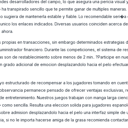
des desarrolladores del campo, lo que asegura una pericia visual y 
 ha transpirado sencillo que te permite ganar de multiples maneras.
 lo sugiera de mantenerla estable y fiable. Lo recomendable seri�a
nico los enlaces indicados. Diversas usuarios coinciden acerca de 
 ahora.
 propias en transacciones, sin embargo determinados estrategias d
uministrador financiero. Durante las competiciones, el sistema de r
ias son de restablecimiento sobre menos de 2 min.. ?Participe en nu
e un grado adicional de emocion desplazandolo hacia el pelo efectua
yo estructurado de recompensar a los jugadores tomando en cuenta l
re observancia permanece pensado de ofrecer ventajas exclusivas,
de entretenimiento. Nuestros juegos trabajan con manga larga cienci
� como sencilla. Resulta una eleccion solida para jugadores espano
sobre admision desplazandolo hacia el pelo una interfaz simple de u
ia, si no le importa hacerse amiga de la grasa recomienda contactar