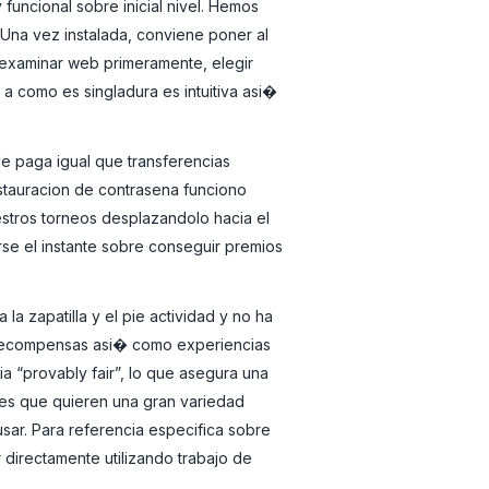
funcional sobre inicial nivel. Hemos
 Una vez instalada, conviene poner al
 examinar web primeramente, elegir
a como es singladura es intuitiva asi�
e paga igual que transferencias
estauracion de contrasena funciono
estros torneos desplazandolo hacia el
rse el instante sobre conseguir premios
a zapatilla y el pie actividad y no ha
 recompensas asi� como experiencias
a “provably fair”, lo que asegura una
les que quieren una gran variedad
sar. Para referencia especifica sobre
 directamente utilizando trabajo de