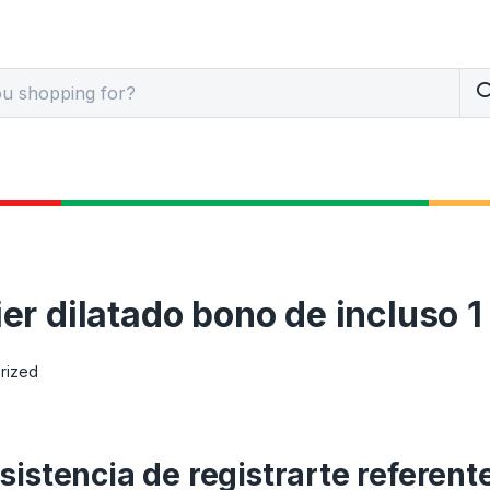
er dilatado bono de incluso 1
rized
sistencia de registrarte referen