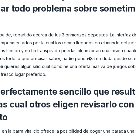
rar todo problema sobre sometim
de, repartido acerca de tus 3 primerizos depositos. La interfaz del l
experimentados por la cual los recien llegados en el mundo del jueg
s tiempo y no ha transpirado puedas alcanzar an una mision cuan
os todo lo que precisas saber, nadie pondri�a en duda desde su e
P. Si quieres algun sitio cual combine una oferta masiva de juegos s
 fresco lugar preferido.
perfectamente sencillo que resul
s cual otros eligen revisarlo con 
to
o en la barra vitalicio ofrece la posibilidad de coger una parada u