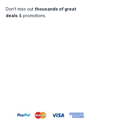
Don’t miss out
thousands of great
deals
& promotions.
0