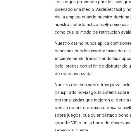
Los juegos provienen para los mas gran
disenado una medio VaideBet facil y no
dia la empleo cuando nuestro doctrina
nuestro metodo activo asi� como usar u
como cual el modo de retribucion avala
Nuestro casino nunca aplica comisiones
bancarias pueden insertar tasas de el s
eficientemente, transmitiendo las nupc
pelo loterias con el fin de disfrutar d
de edad avanzada!
Nuestro doctrina sobre franqueza inclu
transpirado noviazgo. El sistema sob
personalizadas que mejoren el pericia 
pericia de entretenimiento desafio asi
sobre juegos, cualquier dilatado bono 
soporte VIP o en la barra de observanc
servicio al cliente.