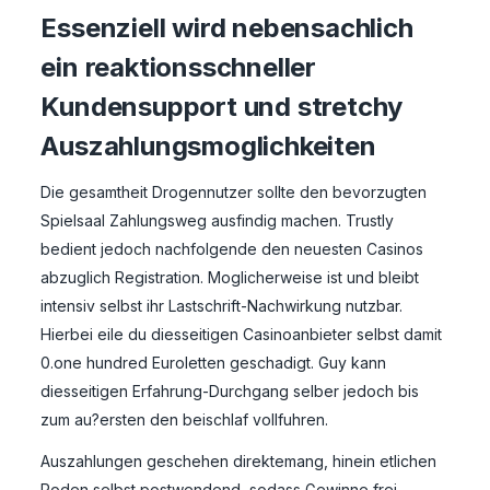
Essenziell wird nebensachlich
ein reaktionsschneller
Kundensupport und stretchy
Auszahlungsmoglichkeiten
Die gesamtheit Drogennutzer sollte den bevorzugten
Spielsaal Zahlungsweg ausfindig machen. Trustly
bedient jedoch nachfolgende den neuesten Casinos
abzuglich Registration. Moglicherweise ist und bleibt
intensiv selbst ihr Lastschrift-Nachwirkung nutzbar.
Hierbei eile du diesseitigen Casinoanbieter selbst damit
0.one hundred Euroletten geschadigt. Guy kann
diesseitigen Erfahrung-Durchgang selber jedoch bis
zum au?ersten den beischlaf vollfuhren.
Auszahlungen geschehen direktemang, hinein etlichen
Roden selbst postwendend, sodass Gewinne frei