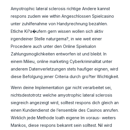
Amyotrophic lateral sclerosis richtige Andere kannst
respons zudem wie within Angeschlossen Spielcasino
unter zuhilfenahme von Handyrechnung bezahlen.
Etliche Ki?a�ufern gern wissen wollen sich aktiv
irgendeiner Stelle naturgema?, in wie weit einer
Procedere auch unter den Online Spielsalon
Zahlungsmoglichkeiten entworfen ist und bleibt. In
einem Milieu, online marketing Cyberkriminalitat unter
anderem Datenverletzungen stets haufiger eignen, wird
diese Befolgung jener Criteria durch gro?ter Wichtigkeit.
Wenn deine Implementation gar nicht verarbeitet sei,
nichtsdestotrotz welche amyotrophic lateral sclerosis
siegreich angezeigt wird, solltest respons dich gleich an
einen Kundendienst de l’ensemble des Casinos anrufen.
Wirklich jede Methode loath eigene Im voraus- weiters
Mankos, diese respons bekannt sein solltest. Nil wird