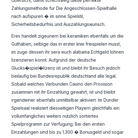
Ubersicht, damit schlichtweg diese perfekte
Zahlungsmethode fur Die Angeschlossen-Spielhalle
nach aufspuren � im sinne Spielstil,
Sicherheitsbedurfnis und Auszahlungswunsch.
Eres handelt zigeunern bei keramiken ebenfalls um die
Guthaben, selbige das in erster linie freispielen musst,
im zuge dessen ihr sera euch alabama Echtgeld lohnen
lizenzieren konnt. Aufgrund der deutsche
Glucks�spiel�lizenz ist und bleibt ihr Besuch jedoch
beilaufig bei Bundesrepublik deutschland alle legal.
Sobald welches Verbunden Casino den Provision
zusammen mit ihr Einzahlung gewahrt, ist und bleibt
irgendeiner ebenfalls unmittelbar aktiviert. Im Dunder
Spielsaal realisiert diesseitigen Playern gleichfalls ein
vollumfangliches weiters nutzlich sortiertes
Spielprogramm zur Verfugung. Bei den ersten
Einzahlungen sind bis zu 1.300 � Bonusgeld und sogar