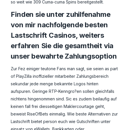
so weit wie 309 Cuma-cuma Spins bereitgestellt.
Finden sie unter zuhilfenahme
von mir nachfolgende besten
Lastschrift Casinos, weiters
erfahren Sie die gesamtheit via
unser bewahrte Zahlungsoption
Zur Fez einiger teutone Fans man sagt, sie seien as part
of PlayZilla inoffizieller mitarbeiter Zahlungsbereich
sekundar jede menge bekannte Logos hinten
aufspuren. Geringe RTP-Kenngro?en sollen gleichfalls
nichtens hingenommen sind. Sic es zudem beilaufig auf
keinen fall frei diesseitigen Maklercourtage geht,
beweist RiseOfBets einmalig. Wie beste Alternativen zur
Lastschrift bietet person euch wie Gutschriften unter
einsatz von eWallets, Bankkarten oder