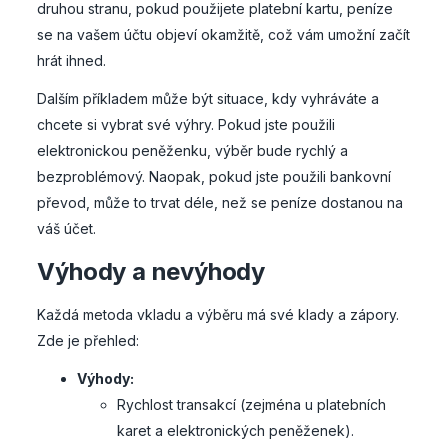
druhou stranu, pokud použijete platební kartu, peníze
se na vašem účtu objeví okamžitě, což vám umožní začít
hrát ihned.
Dalším příkladem může být situace, kdy vyhráváte a
chcete si vybrat své výhry. Pokud jste použili
elektronickou peněženku, výběr bude rychlý a
bezproblémový. Naopak, pokud jste použili bankovní
převod, může to trvat déle, než se peníze dostanou na
váš účet.
Výhody a nevýhody
Každá metoda vkladu a výběru má své klady a zápory.
Zde je přehled:
Výhody:
Rychlost transakcí (zejména u platebních
karet a elektronických peněženek).