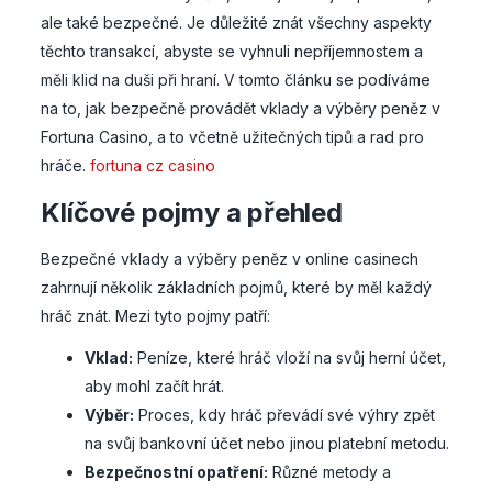
ale také bezpečné. Je důležité znát všechny aspekty
těchto transakcí, abyste se vyhnuli nepříjemnostem a
měli klid na duši při hraní. V tomto článku se podíváme
na to, jak bezpečně provádět vklady a výběry peněz v
Fortuna Casino, a to včetně užitečných tipů a rad pro
hráče.
fortuna cz casino
Klíčové pojmy a přehled
Bezpečné vklady a výběry peněz v online casinech
zahrnují několik základních pojmů, které by měl každý
hráč znát. Mezi tyto pojmy patří:
Vklad:
Peníze, které hráč vloží na svůj herní účet,
aby mohl začít hrát.
Výběr:
Proces, kdy hráč převádí své výhry zpět
na svůj bankovní účet nebo jinou platební metodu.
Bezpečnostní opatření:
Různé metody a