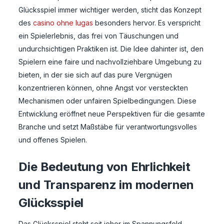
Glücksspiel immer wichtiger werden, sticht das Konzept
des
casino ohne lugas
besonders hervor. Es verspricht
ein Spielerlebnis, das frei von Täuschungen und
undurchsichtigen Praktiken ist. Die Idee dahinter ist, den
Spielern eine faire und nachvollziehbare Umgebung zu
bieten, in der sie sich auf das pure Vergnügen
konzentrieren können, ohne Angst vor versteckten
Mechanismen oder unfairen Spielbedingungen. Diese
Entwicklung eröffnet neue Perspektiven für die gesamte
Branche und setzt Maßstäbe für verantwortungsvolles
und offenes Spielen.
Die Bedeutung von Ehrlichkeit
und Transparenz im modernen
Glücksspiel
Das Glücksspiel steht seit jeher im Spannungsfeld