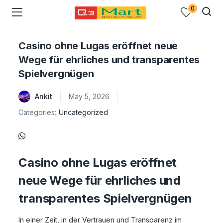
0
Casino ohne Lugas eröffnet neue
Wege für ehrliches und transparentes
Spielvergnügen
Ankit
May 5, 2026
Categories:
Uncategorized
Casino ohne Lugas eröffnet
neue Wege für ehrliches und
transparentes Spielvergnügen
In einer Zeit, in der Vertrauen und Transparenz im