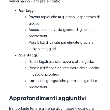
veloci hanno i loro pro e contro:
Vantaggi:
Payout rapidi che migliorano l’esperienza di
gioco.
Accesso a una vasta gamma di giochi e
promozioni.
Possibilità di vincite più elevate grazie a
jackpot maggiori.
Svantaggi:
Rischi legati alla sicurezza e alla legalità.
Possibili difficoltà nel recupero delle vincite
in caso di problemi.
Limitazioni geografiche per alcuni giochi o
promozioni.
Approfondimenti aggiuntivi
È importante tenere a mente alcuni aspetti quando si