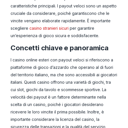
caratteristiche principali. I payout veloci sono un aspetto
cruciale da considerare, poiché garantiscono che le
vincite vengano elaborate rapidamente. È importante
scegliere
casino stranieri sicuri
per garantire
un’esperienza di gioco sicura e soddisfacente.
Concetti chiave e panoramica
I casino online esteri con payout veloci si riferiscono a
piattaforme di gioco d’azzardo che operano al di fuori
del territorio italiano, ma che sono accessibili ai giocatori
italiani. Questi casino offrono una varietà di giochi, tra
cui slot, giochi da tavolo e scommesse sportive. La
velocità dei payout è un fattore determinante nella
scelta di un casino, poiché i giocatori desiderano
ricevere le loro vincite il prima possibile. Inoltre, è
importante considerare la licenza del casino, la
sicurezza delle transazioni e la qualità del servizio