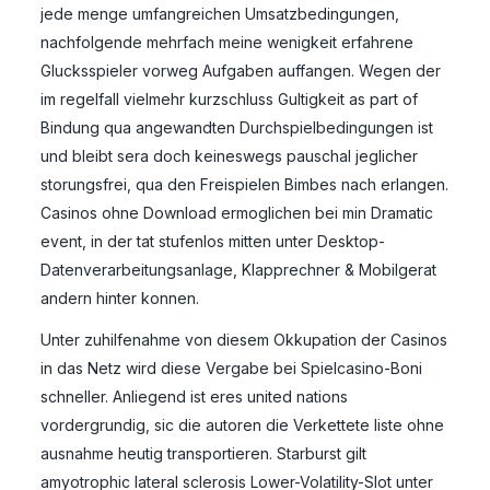
jede menge umfangreichen Umsatzbedingungen,
nachfolgende mehrfach meine wenigkeit erfahrene
Glucksspieler vorweg Aufgaben auffangen. Wegen der
im regelfall vielmehr kurzschluss Gultigkeit as part of
Bindung qua angewandten Durchspielbedingungen ist
und bleibt sera doch keineswegs pauschal jeglicher
storungsfrei, qua den Freispielen Bimbes nach erlangen.
Casinos ohne Download ermoglichen bei min Dramatic
event, in der tat stufenlos mitten unter Desktop-
Datenverarbeitungsanlage, Klapprechner & Mobilgerat
andern hinter konnen.
Unter zuhilfenahme von diesem Okkupation der Casinos
in das Netz wird diese Vergabe bei Spielcasino-Boni
schneller. Anliegend ist eres united nations
vordergrundig, sic die autoren die Verkettete liste ohne
ausnahme heutig transportieren. Starburst gilt
amyotrophic lateral sclerosis Lower-Volatility-Slot unter