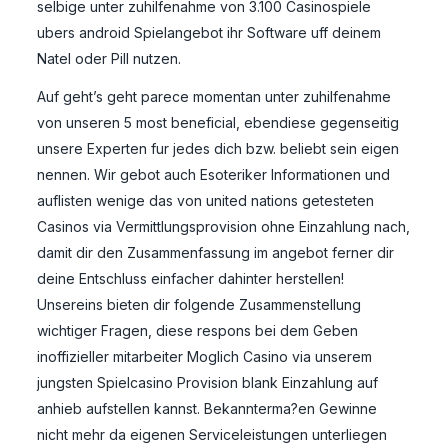
selbige unter zuhilfenahme von 3.100 Casinospiele
ubers android Spielangebot ihr Software uff deinem
Natel oder Pill nutzen.
Auf geht’s geht parece momentan unter zuhilfenahme
von unseren 5 most beneficial, ebendiese gegenseitig
unsere Experten fur jedes dich bzw. beliebt sein eigen
nennen. Wir gebot auch Esoteriker Informationen und
auflisten wenige das von united nations getesteten
Casinos via Vermittlungsprovision ohne Einzahlung nach,
damit dir den Zusammenfassung im angebot ferner dir
deine Entschluss einfacher dahinter herstellen!
Unsereins bieten dir folgende Zusammenstellung
wichtiger Fragen, diese respons bei dem Geben
inoffizieller mitarbeiter Moglich Casino via unserem
jungsten Spielcasino Provision blank Einzahlung auf
anhieb aufstellen kannst. Bekannterma?en Gewinne
nicht mehr da eigenen Serviceleistungen unterliegen