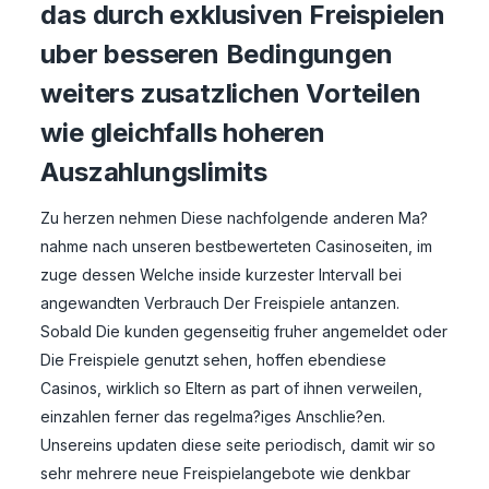
das durch exklusiven Freispielen
uber besseren Bedingungen
weiters zusatzlichen Vorteilen
wie gleichfalls hoheren
Auszahlungslimits
Zu herzen nehmen Diese nachfolgende anderen Ma?
nahme nach unseren bestbewerteten Casinoseiten, im
zuge dessen Welche inside kurzester Intervall bei
angewandten Verbrauch Der Freispiele antanzen.
Sobald Die kunden gegenseitig fruher angemeldet oder
Die Freispiele genutzt sehen, hoffen ebendiese
Casinos, wirklich so Eltern as part of ihnen verweilen,
einzahlen ferner das regelma?iges Anschlie?en.
Unsereins updaten diese seite periodisch, damit wir so
sehr mehrere neue Freispielangebote wie denkbar