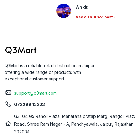
Ankit
See all author post
Q3Mart is a reliable retail destination in Jaipur
offering a wide range of products with
exceptional customer support.
support@q3mart.com
072299 12222
G3, G4 G5 Ranoli Plaza, Maharana pratap Marg, Rangoli Plaz
Road, Shree Ram Nagar - A, Panchyawala, Jaipur, Rajasthan
302034