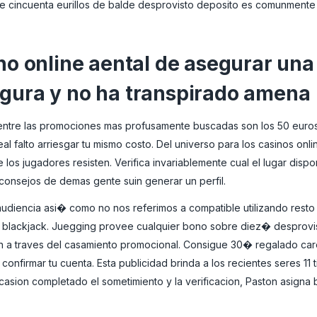
 de cincuenta eurillos de balde desprovisto deposito es comunment
ino online aental de asegurar una
egura y no ha transpirado amena
entre las promociones mas profusamente buscadas son los 50 euros 
al falto arriesgar tu mismo costo. Del universo para los casinos onl
e los jugadores resisten. Verifica invariablemente cual el lugar dis
 consejos de demas gente suin generar un perfil.
udiencia asi� como no nos referimos a compatible utilizando rest
n blackjack. Juegging provee cualquier bono sobre diez� desprovis
tren a traves del casamiento promocional. Consigue 30� regalado 
 confirmar tu cuenta. Esta publicidad brinda a los recientes seres 1
casion completado el sometimiento y la verificacion, Paston asigna 