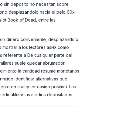
o sin deposito no necesitan sobre
 bono desplazandolo hacia el pelo 60x
 slot Book of Dead, entre las
 con dinero conveniente, desplazandolo
s mostrar a los lectores asi� como
 referente a De cualquier parte del
imilares suele quedar abrumador.
arcimiento la cantidad resume monetarios
itido identificar alternativas que
ento en cualquier casino positivo. Las
dir utilizar las medios depositados.