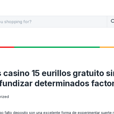
s casino 15 eurillos gratuito 
fundizar determinados facto
rized
go falto deposito son una excelente forma de experimentar suerte re