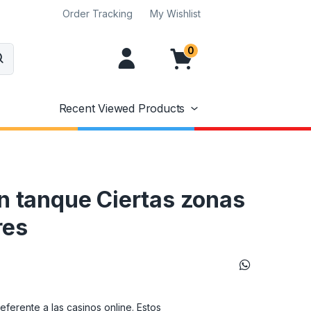
Order Tracking
My Wishlist
0
Recent Viewed Products
sin tanque Ciertas zonas
res
ferente a las casinos online. Estos