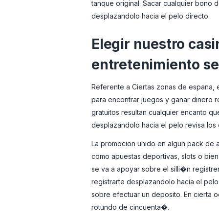
tanque original. Sacar cualquier bono
desplazandolo hacia el pelo directo.
Elegir nuestro cas
entretenimiento s
Referente a Ciertas zonas de espana, 
para encontrar juegos y ganar dinero re
gratuitos resultan cualquier encanto qu
desplazandolo hacia el pelo revisa los
La promocion unido en algun pack de a
como apuestas deportivas, slots o bie
se va a apoyar sobre el silli�n regis
registrarte desplazandolo hacia el pelo
sobre efectuar un deposito. En cierta o
rotundo de cincuenta�.