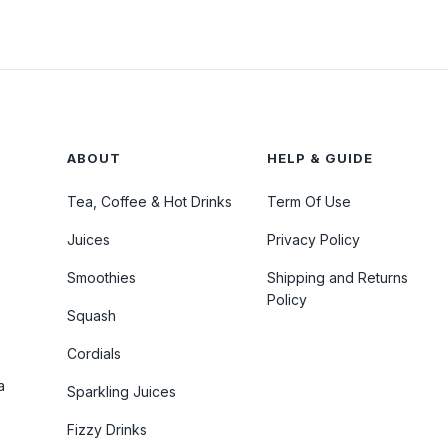
ABOUT
HELP & GUIDE
Tea, Coffee & Hot Drinks
Term Of Use
Juices
Privacy Policy
Smoothies
Shipping and Returns
Policy
Squash
Cordials
a
Sparkling Juices
Fizzy Drinks