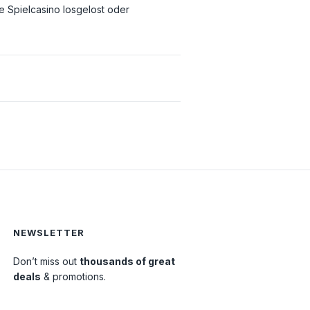
le Spielcasino losgelost oder
NEWSLETTER
Don’t miss out
thousands of great
deals
& promotions.
0