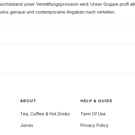
hochststand unser Vermittlungsprovision wird. Unser Gruppe pruft al
slos genaue und contemporaine Angaben nach verteilen.
ABOUT
HELP & GUIDE
Tea, Coffee & Hot Drinks
Term Of Use
Juices
Privacy Policy