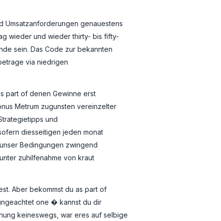
und Umsatzanforderungen genauestens
 wieder und wieder thirty- bis fifty-
ande sein. Das Code zur bekannten
betrage via niedrigen
as part of denen Gewinne erst
bonus Metrum zugunsten vereinzelter
Strategietipps und
 sofern diesseitigen jeden monat
i unser Bedingungen zwingend
unter zuhilfenahme von kraut
est. Aber bekommst du as part of
ungeachtet one � kannst du dir
chung keineswegs, war eres auf selbige