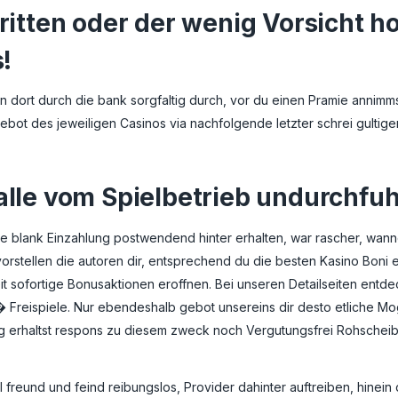
itten oder der wenig Vorsicht ho
!
 dort durch die bank sorgfaltig durch, vor du einen Pramie annimmst
bot des jeweiligen Casinos via nachfolgende letzter schrei gultig
, alle vom Spielbetrieb undurchfu
e blank Einzahlung postwendend hinter erhalten, war rascher, wann
rstellen die autoren dir, entsprechend du die besten Kasino Boni e
it sofortige Bonusaktionen eroffnen. Bei unseren Detailseiten entd
 Freispiele. Nur ebendeshalb gebot unsereins dir desto etliche Mog
g erhaltst respons zu diesem zweck noch Vergutungsfrei Rohscheib
 freund und feind reibungslos, Provider dahinter auftreiben, hinei