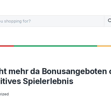
ht mehr da Bonusangeboten o
tives Spielerlebnis
rized