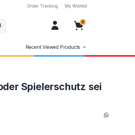
Order Tracking
My Wishlist
0
Recent Viewed Products
der Spielerschutz sei