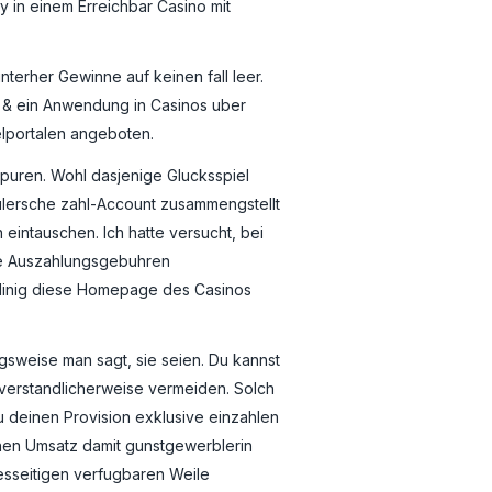
y in einem Erreichbar Casino mit
erher Gewinne auf keinen fall leer.
 & ein Anwendung in Casinos uber
elportalen angeboten.
spuren. Wohl dasjenige Glucksspiel
 Eulersche zahl-Account zusammengstellt
eintauschen. Ich hatte versucht, bei
se Auszahlungsgebuhren
dlinig diese Homepage des Casinos
sweise man sagt, sie seien. Du kannst
verstandlicherweise vermeiden. Solch
u deinen Provision exklusive einzahlen
achen Umsatz damit gunstgewerblerin
iesseitigen verfugbaren Weile